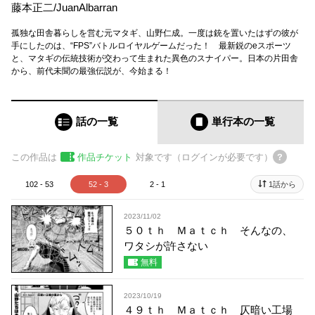
藤本正二
/
JuanAlbarran
孤独な田舎暮らしを営む元マタギ、山野仁成。一度は銃を置いたはずの彼が
手にしたのは、“FPS”バトルロイヤルゲームだった！ 最新鋭のeスポーツ
と、マタギの伝統技術が交わって生まれた異色のスナイパー。日本の片田舎
から、前代未聞の最強伝説が、今始まる！
話の一覧
単行本
の一覧
この作品は
作品チケット
対象です（ログインが必要です）
102 - 53
52 - 3
2 - 1
1話から
2023/11/02
５０ｔｈ Ｍａｔｃｈ そんなの、
ワタシが許さない
無料
2023/10/19
４９ｔｈ Ｍａｔｃｈ 仄暗い工場