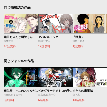
同じ掲載誌の作品
織田ちゃんと明智くん
アパレルドッグ
「壇蜜」
常盤ギヨ
林田もずる
清野とおる
16話無料
19話無料
1話無料
同じジャンルの作品
種生産 ～このスキルがチートだとまだ誰も気付いていない～
ベオグラードメトロの子供たち
すだちの魔王城
Reppuu/まるやす
隷蔵庫/山座一心
森下真
9話無料
6話無料
13話無料