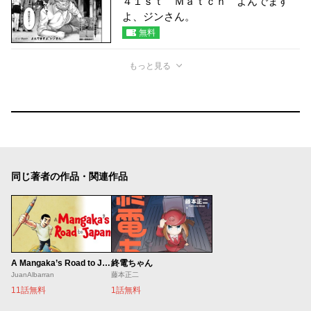
４１ｓｔ Ｍａｔｃｈ よんでます
よ、ジンさん。
無料
もっと見る
同じ著者の作品・関連作品
A Mangaka’s Road to Japan
終電ちゃん
JuanAlbarran
藤本正二
11話無料
1話無料