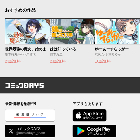
おすすめの作品
世界最強の魔女、始めました ～私だけ『攻略サイト』を見れる世界で自由に生きます～
妹は知っている
ゆーあーすらっがー
坂木持丸/riritto/戸賀環
雁木万里
なめたけ/真野ろか
23話無料
21話無料
10話無料
コミックDAYS
最新情報を配信中!
アプリもあります
編集部ブログ
コミックDAYS
@comicdays_team