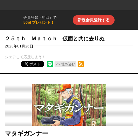
会員登録（初回）で
新規会員登録する
50pt プレゼント！
２５ｔｈ Ｍａｔｃｈ 仮面と共に去りぬ
2023年01月26日
シェアして応援しよう！
RSSフィード
ポスト
埋め込む
マタギガンナー