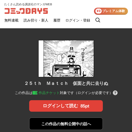
たくさん読める講談社のマンガWEB
コミックDAYS
¥0
プレミアム体験
無料連載
読み切り・新人
履歴
ログイン・登録
検
索
２５ｔｈ Ｍａｔｃｈ 仮面と共に去りぬ
この作品は
作品チケット
対象です（ログインが必要です）
ログインして読む
85pt
この作品の
無料公開中の話へ