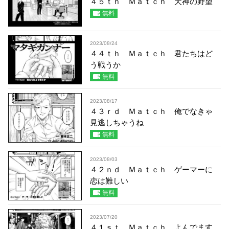
４５ｔｈ Ｍａｔｃｈ 天神の野望
無料
2023/08/24
４４ｔｈ Ｍａｔｃｈ 君たちはど
う戦うか
無料
2023/08/17
４３ｒｄ Ｍａｔｃｈ 俺でなきゃ
見逃しちゃうね
無料
2023/08/03
４２ｎｄ Ｍａｔｃｈ ゲーマーに
恋は難しい
無料
2023/07/20
４１ｓｔ Ｍａｔｃｈ よんでます