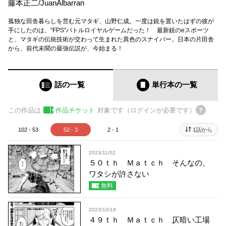
藤本正二
/
JuanAlbarran
孤独な田舎暮らしを営む元マタギ、山野仁成。一度は銃を置いたはずの彼が
手にしたのは、“FPS”バトルロイヤルゲームだった！ 最新鋭のeスポーツ
と、マタギの伝統技術が交わって生まれた異色のスナイパー。日本の片田舎
から、前代未聞の最強伝説が、今始まる！
話の一覧
単行本
の一覧
この作品は
作品チケット
対象です（ログインが必要です）
102 - 53
52 - 3
2 - 1
1話から
2023/11/02
５０ｔｈ Ｍａｔｃｈ そんなの、
ワタシが許さない
無料
2023/10/19
４９ｔｈ Ｍａｔｃｈ 仄暗い工場