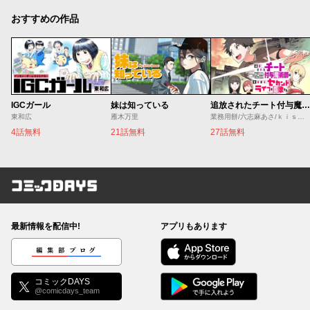
おすすめの作品
IGCガール
妹は知っている
追放されたチート付与魔術師は気ままなセカンドライフを謳歌する。 ～俺は武器だけじゃなく、あらゆるものに『強化ポイント』を付与できるし、俺の意思でいつでも効果を解除できるけど、残った人たち大丈夫？～
東和広
雁木万里
業務用餅/六志麻あさ/ｋｉｓｕｉ
4話無料
21話無料
27話無料
コミックDAYS
最新情報を配信中!
アプリもあります
編集部ブログ
コミックDAYS
@comicdays_team