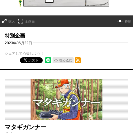
拡大
全画面
移動
特別企画
2023年06月22日
シェアして応援しよう！
RSSフィード
ポスト
埋め込む
マタギガンナー