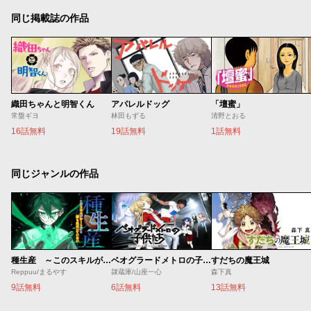
同じ掲載誌の作品
織田ちゃんと明智くん
アパレルドッグ
「壇蜜」
常盤ギヨ
林田もずる
清野とおる
16話無料
19話無料
1話無料
同じジャンルの作品
種生産 ～このスキルがチートだとまだ誰も気付いていない～
ベオグラードメトロの子供たち
すだちの魔王城
Reppuu/まるやす
隷蔵庫/山座一心
森下真
9話無料
6話無料
13話無料