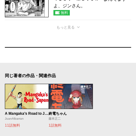
よ、ジンさん。
無料
もっと見る
同じ著者の作品・関連作品
A Mangaka’s Road to Japan
終電ちゃん
JuanAlbarran
藤本正二
11話無料
1話無料