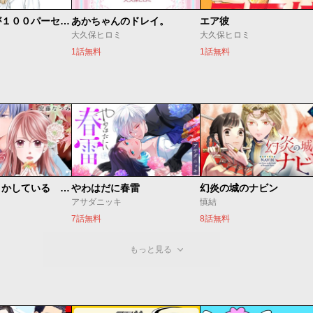
人は見た目が１００パーセント
あかちゃんのドレイ。
エア彼
大久保ヒロミ
大久保ヒロミ
1話無料
1話無料
私たちはどうかしている 妻恋い
やわはだに春雷
幻炎の城のナビン
アサダニッキ
慎結
7話無料
8話無料
もっと見る