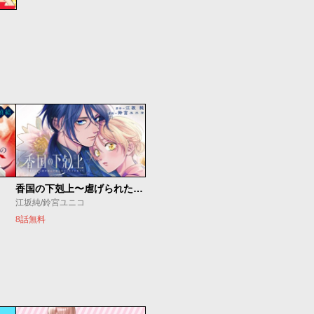
香国の下剋上〜虐げられた調香師は不遇の皇子と天下を狙う〜
江坂純/鈴宮ユニコ
8話無料