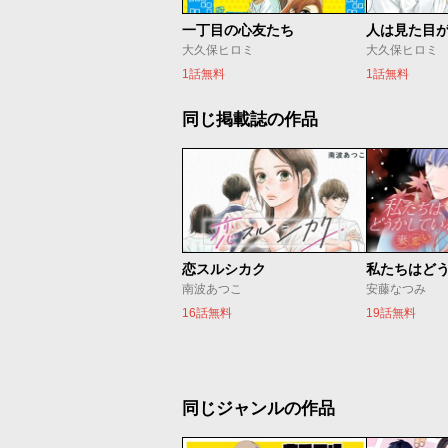
一丁目の心友たち
大久保ヒロミ
大久保ヒロミ
1話無料
1話無料
同じ掲載誌の作品
恋スルシカク
南波あつこ
安藤なつみ
16話無料
19話無料
同じジャンルの作品