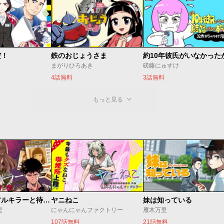
だ！
鉄のおじょうさま
まがりひろあき
磋藤にゅすけ
4話無料
3話無料
もっと見る
今夜もシリアルキラーと待ち合わせ
ヤニねこ
妹は知っている
児
にゃんにゃんファクトリー
雁木万里
107話無料
21話無料