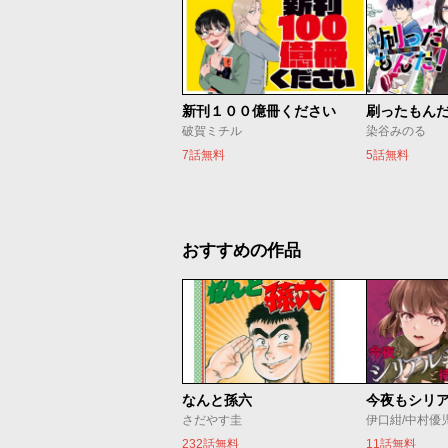
新刊１００億冊ください
刷ったもん
破賀ミチル
染谷みのる
7話無料
5話無料
おすすめの作品
なんと孫六
さだやす圭
伊口紺/中村優
232話無料
11話無料