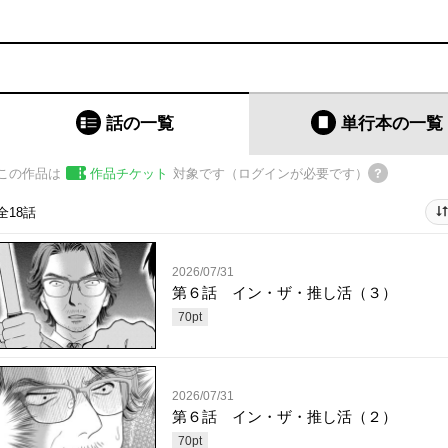
話の一覧
単行本
の一覧
この作品は
作品チケット
対象です（ログインが必要です）
全18話
2026/07/31
第６話 イン・ザ・推し活（３）
70
pt
2026/07/31
第６話 イン・ザ・推し活（２）
70
pt