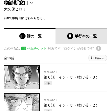
物診断窓口～
大久保ヒロミ
前世動物を知ればわかりあえる！
話の一覧
単行本
の一覧
この作品は
作品チケット
対象です（ログインが必要です）
全18話
1話から
2026/07/31
第６話 イン・ザ・推し活（３）
70
pt
2026/07/31
第６話 イン・ザ・推し活（２）
70
pt