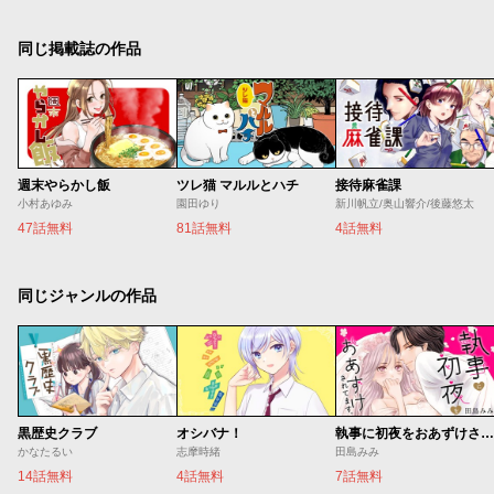
同じ掲載誌の作品
週末やらかし飯
ツレ猫 マルルとハチ
接待麻雀課
小村あゆみ
園田ゆり
新川帆立/奥山響介/後藤悠太
47話無料
81話無料
4話無料
同じジャンルの作品
黒歴史クラブ
オシバナ！
執事に初夜をおあずけされてます。
かなたるい
志摩時緒
田島みみ
14話無料
4話無料
7話無料