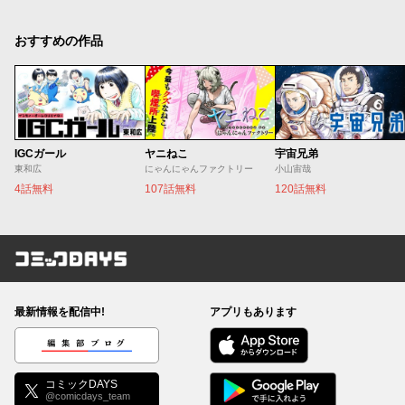
おすすめの作品
IGCガール
ヤニねこ
宇宙兄弟
東和広
にゃんにゃんファクトリー
小山宙哉
4話無料
107話無料
120話無料
コミックDAYS
最新情報を配信中!
アプリもあります
編集部ブログ
コミックDAYS
@comicdays_team