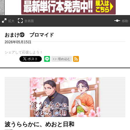
拡大
全画面
移動
おまけ⑬ ブロマイド
2026年05月15日
シェアして応援しよう！
RSSフィード
ポスト
埋め込む
波うららかに、めおと日和