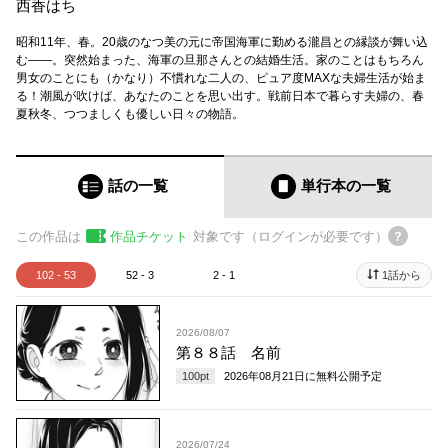
西香はち
昭和11年、春。20歳のなつ美の元に帝国海軍に勤める瀧昌との縁談が舞い込
む――。突然始まった、海軍の旦那さんとの結婚生活。家のことはもちろん
男女のことにも（かなり）不慣れな二人の、ピュア度MAXな夫婦生活が始ま
る！潮風が吹けば、あなたのことを思い出す。戦前日本で暮らす夫婦の、春
夏秋冬、つつましくも優しい日々の物語。
話の一覧
単行本
の一覧
この作品は
作品チケット
対象です（ログインが必要です）
102 - 53
52 - 3
2 - 1
1話から
2026/08/07
第８８話 名前
100
pt
2026年08月21日
に無料公開予定
2026/07/24