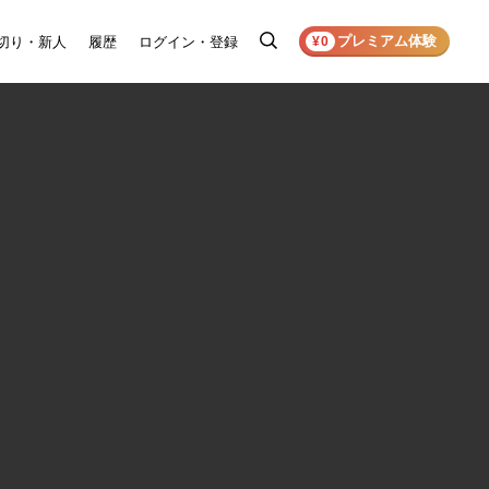
プレミアム体験
切り・新人
履歴
ログイン・登録
検
¥0
索