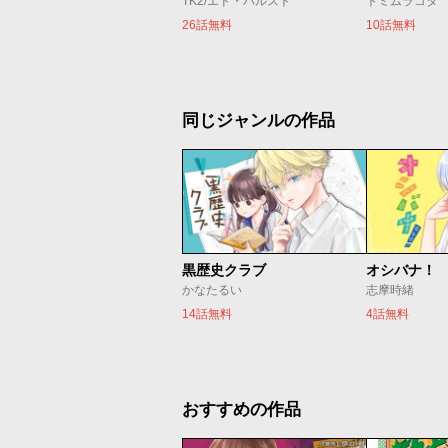
TK2/エド・バルスト
トミムラコタ
26話無料
10話無料
同じジャンルの作品
黒歴史クラブ
オシバナ！
かなたるい
志摩時緒
14話無料
4話無料
おすすめの作品