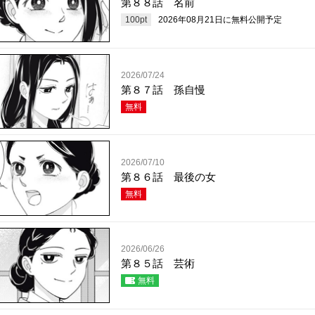
第８８話 名前
100
pt
2026年08月21日
に無料公開予定
2026/07/24
第８７話 孫自慢
無料
2026/07/10
第８６話 最後の女
無料
2026/06/26
第８５話 芸術
無料