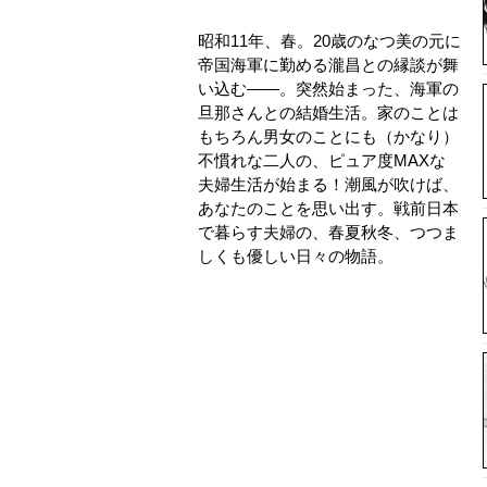
昭和11年、春。20歳のなつ美の元に
帝国海軍に勤める瀧昌との縁談が舞
い込む――。突然始まった、海軍の
旦那さんとの結婚生活。家のことは
もちろん男女のことにも（かなり）
不慣れな二人の、ピュア度MAXな
夫婦生活が始まる！潮風が吹けば、
あなたのことを思い出す。戦前日本
で暮らす夫婦の、春夏秋冬、つつま
しくも優しい日々の物語。