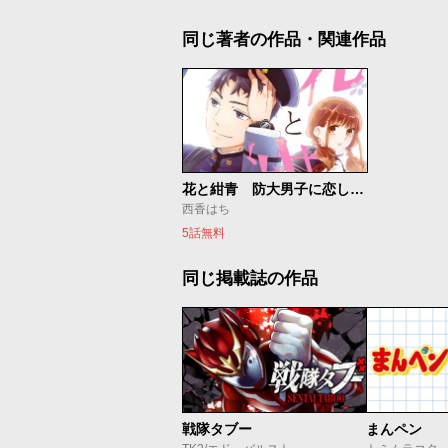
同じ著者の作品・関連作品
花と紺青 防大男子に恋しました。
西香はち
5話無料
同じ掲載誌の作品
戦隊タブー
まんペン