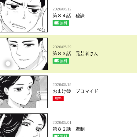
2026/06/12
第８４話 秘訣
無料
2026/05/29
第８３話 元芸者さん
無料
2026/05/15
おまけ⑬ ブロマイド
無料
2026/05/01
第８２話 牽制
無料