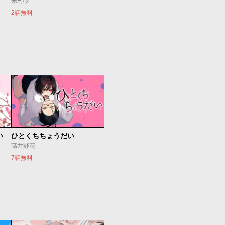
朱村咲
2話無料
い
ひとくちちょうだい
髙井野花
7話無料