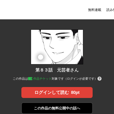
無料連載
読み
第８３話 元芸者さん
この作品は
作品チケット
対象です（ログインが必要です）
80pt
ログインして読む
この作品の
無料公開中の話へ