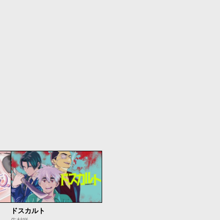
ドスカルト