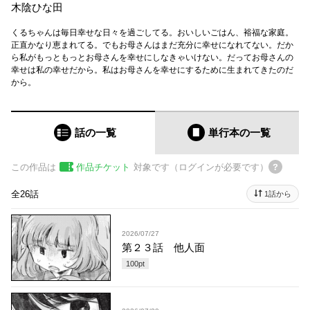
木陰ひな田
くるちゃんは毎日幸せな日々を過ごしてる。おいしいごはん、裕福な家庭。
正直かなり恵まれてる。でもお母さんはまだ充分に幸せになれてない。だか
ら私がもっともっとお母さんを幸せにしなきゃいけない。だってお母さんの
幸せは私の幸せだから。私はお母さんを幸せにするために生まれてきたのだ
から。
話の一覧
単行本
の一覧
この作品は
作品チケット
対象です（ログインが必要です）
全26話
1話から
2026/07/27
第２３話 他人面
100
pt