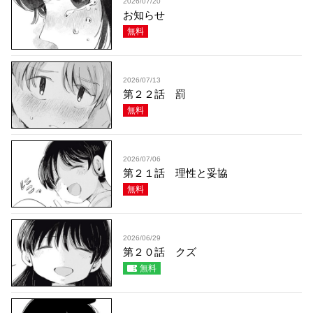
2026/07/20
お知らせ
無料
2026/07/13
第２２話 罰
無料
2026/07/06
第２１話 理性と妥協
無料
2026/06/29
第２０話 クズ
無料