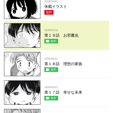
2026/06/01
休載イラスト
無料
2026/05/18
第１９話 お邪魔虫
無料
2026/05/11
第１８話 理想の家族
無料
2026/04/27
第１７話 幸せな未来
無料