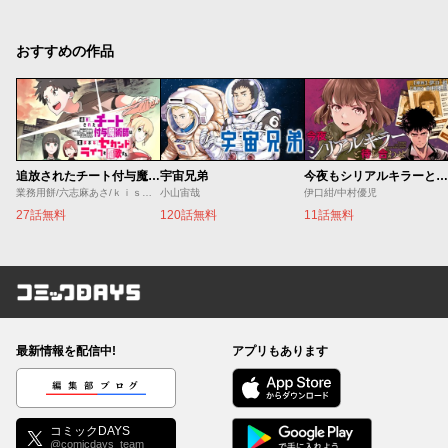
おすすめの作品
追放されたチート付与魔術師は気ままなセカンドライフを謳歌する。 ～俺は武器だけじゃなく、あらゆるものに『強化ポイント』を付与できるし、俺の意思でいつでも効果を解除できるけど、残った人たち大丈夫？～
宇宙兄弟
今夜もシリアルキラーと待ち合わせ
業務用餅/六志麻あさ/ｋｉｓｕｉ
小山宙哉
伊口紺/中村優児
27話無料
120話無料
11話無料
コミックDAYS
最新情報を配信中!
アプリもあります
編集部ブログ
コミックDAYS
@comicdays_team