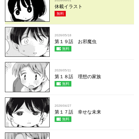
2026/06/01
休載イラスト
無料
2026/05/18
第１９話 お邪魔虫
無料
2026/05/11
第１８話 理想の家族
無料
2026/04/27
第１７話 幸せな未来
無料