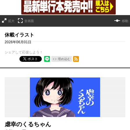
拡大
全画面
移動
休載イラスト
2026年06月01日
シェアして応援しよう！
RSSフィード
ポスト
埋め込む
虐幸のくるちゃん