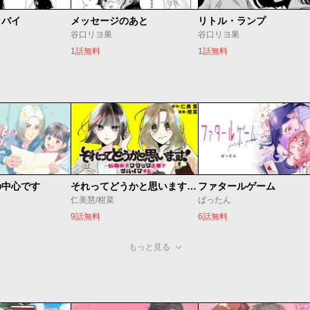
ラバイ
メッセージのあと
リトル・ランプ
谷口リヨ果
谷口リヨ果
1話無料
1話無料
の中心です
それってどうかと思います！～転職女子、ブラック企業でサバイブする。～
ファタールゲーム
仁美慧/柑菜
ばったん
9話無料
6話無料
もっと見る