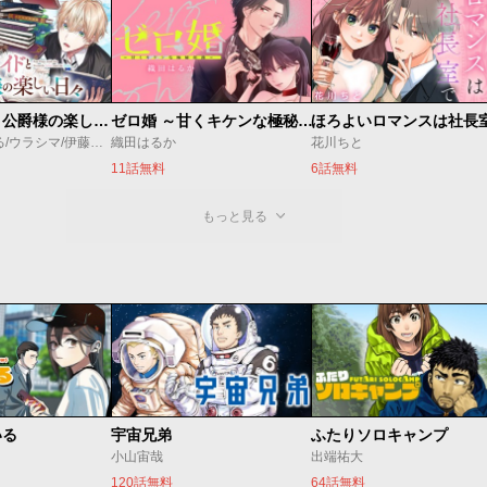
万能メイドと公爵様の楽しい日々
ゼロ婚 ～甘くキケンな極秘任務～
ほろよいロマンスは社長
佐倉涼/内田ぱる/ウラシマ/伊藤テリヤキ
織田はるか
花川ちと
11話無料
6話無料
もっと見る
いる
宇宙兄弟
ふたりソロキャンプ
小山宙哉
出端祐大
120話無料
64話無料