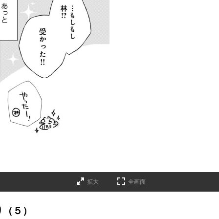
拡大
全画面
り（５）