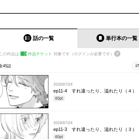
話の一覧
単行本
の一覧
この作品は
作品チケット
対象です（ログインが必要です）
全45話
2026/07/24
ep11-4 すれ違ったり、溢れたり（４）
60
pt
2026/07/24
ep11-3 すれ違ったり、溢れたり（３）
60
pt