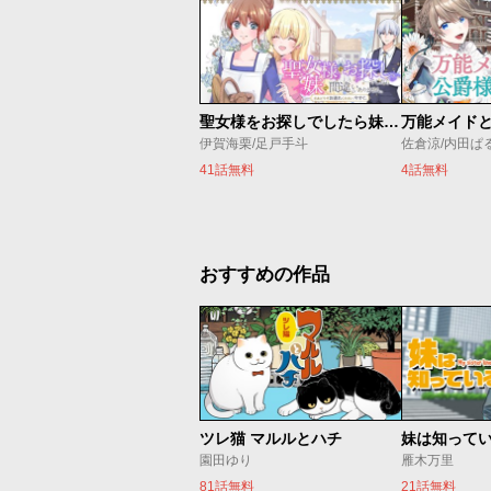
聖女様をお探しでしたら妹で間違いありません。さあどうぞお連れください、今すぐ。
伊賀海栗/足戸手斗
41話無料
4話無料
おすすめの作品
ツレ猫 マルルとハチ
妹は知って
園田ゆり
雁木万里
81話無料
21話無料