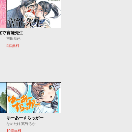
室で
官能先生
吉田基已
5話無料
ゆーあーすらっがー
なめたけ/真野ろか
10話無料