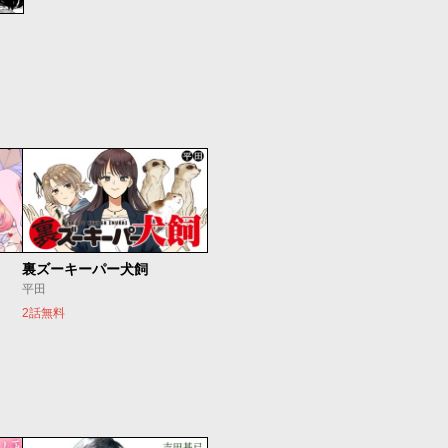
裏ズーキーパー犬飼
平田
2話無料