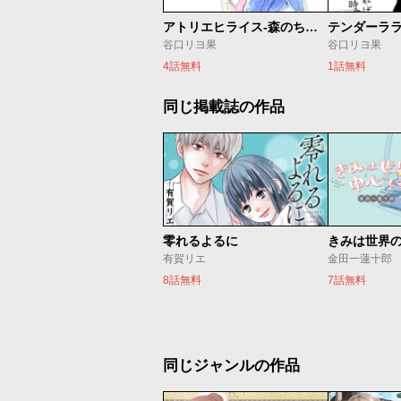
アトリエヒライス‐森のちいさな指輪屋さん‐
テンダーラ
谷口リヨ果
谷口リヨ果
4話無料
1話無料
同じ掲載誌の作品
零れるよるに
きみは世界
有賀リエ
金田一蓮十郎
8話無料
7話無料
同じジャンルの作品