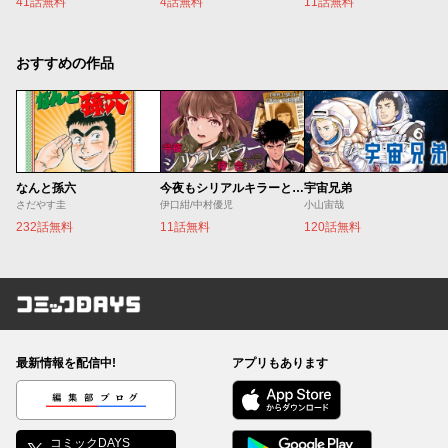
41話無料
4話無料
11話無料
おすすめの作品
なんと孫六
今夜もシリアルキラーと待ち合わせ
宇宙兄弟
さだやす圭
伊口紺/中村優児
小山宙哉
232話無料
11話無料
120話無料
コミックDAYS
最新情報を配信中!
アプリもあります
編集部ブログ
コミックDAYS