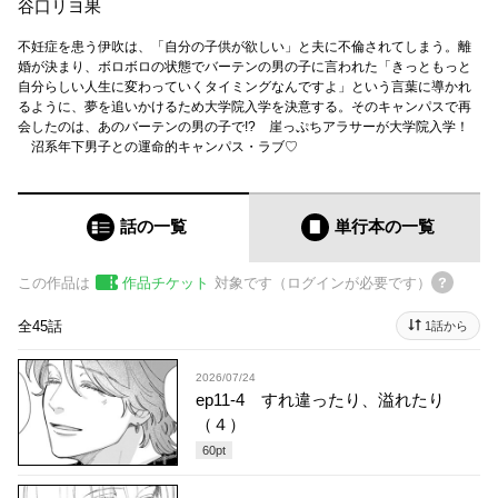
谷口リヨ果
不妊症を患う伊吹は、「自分の子供が欲しい」と夫に不倫されてしまう。離
婚が決まり、ボロボロの状態でバーテンの男の子に言われた「きっともっと
自分らしい人生に変わっていくタイミングなんですよ」という言葉に導かれ
るように、夢を追いかけるため大学院入学を決意する。そのキャンパスで再
会したのは、あのバーテンの男の子で!? 崖っぷちアラサーが大学院入学！
沼系年下男子との運命的キャンパス・ラブ♡
話の一覧
単行本
の一覧
この作品は
作品チケット
対象です（ログインが必要です）
全45話
1話から
2026/07/24
ep11-4 すれ違ったり、溢れたり
（４）
60
pt