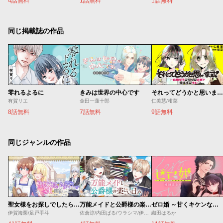
4話無料
1話無料
1話無料
同じ掲載誌の作品
零れるよるに
きみは世界の中心です
それってどうかと思います！～転職女子、ブラック企業でサバイブする。～
有賀リエ
金田一蓮十郎
仁美慧/柑菜
8話無料
7話無料
9話無料
同じジャンルの作品
聖女様をお探しでしたら妹で間違いありません。さあどうぞお連れください、今すぐ。
万能メイドと公爵様の楽しい日々
ゼロ婚 ～甘くキケンな極秘任務～
伊賀海栗/足戸手斗
佐倉涼/内田ぱる/ウラシマ/伊藤テリヤキ
織田はるか