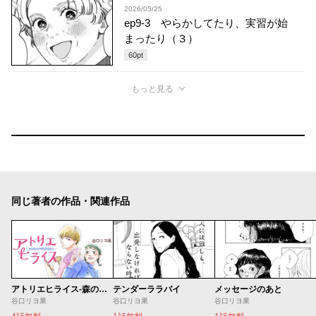
2026/05/25
ep9-3 やらかしてたり、実習が始
まったり（３）
60
pt
もっと見る
同じ著者の作品・関連作品
アトリエヒライス‐森のちいさな指輪屋さん‐
テンダーララバイ
メッセージのあと
谷口リヨ果
谷口リヨ果
谷口リヨ果