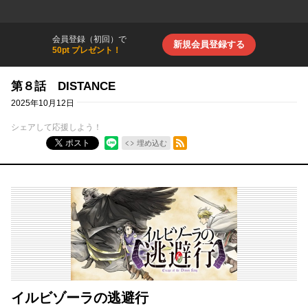
会員登録（初回）で
新規会員登録する
50pt プレゼント！
第８話 DISTANCE
2025年10月12日
シェアして応援しよう！
RSSフィード
ポスト
埋め込む
イルビゾーラの逃避行