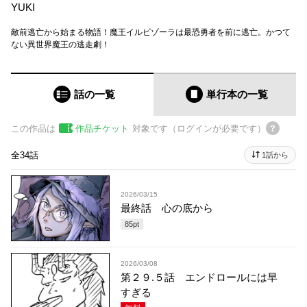
YUKI
敵前逃亡から始まる物語！魔王イルビゾーラは最恐勇者を前に逃亡。かつて
ない異世界魔王の逃走劇！
話の一覧
単行本
の一覧
この作品は
作品チケット
対象です（ログインが必要です）
全34話
1話から
2026/03/15
最終話 心の底から
85
pt
2026/03/08
第２９.５話 エンドロールには早
すぎる