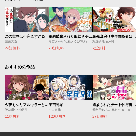
この世界は不完全すぎる
婚約破棄された飯炊き令嬢の私は冷酷公爵と専属契約しました～ですが胃袋を掴んだ結果、冷たかった公爵様がどんどん優しくなっています～
最強出戻り中年冒険者は、今さら命なんてかけたくない
左藤真通
青空あかな/七福あくび/黒裄
斯道歩/明石六郎
24話無料
28話無料
7話無料
おすすめの作品
今夜もシリアルキラーと待ち合わせ
宇宙兄弟
追放されたチート付与魔術師は気ままなセカンドライフを謳歌する。 ～俺は武器だけじゃなく、あらゆるものに『強化ポイント』を付与できるし、俺の意思でいつでも効果を解除できるけど、残った人たち大丈夫？～
伊口紺/中村優児
小山宙哉
業務用餅/六志麻あさ/ｋｉｓｕｉ
11話無料
120話無料
27話無料