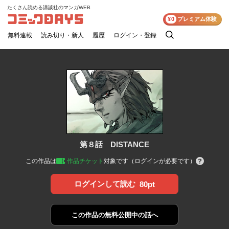
たくさん読める講談社のマンガWEB
コミックDAYS
¥0
プレミアム体験
無料連載
読み切り・新人
履歴
ログイン・登録
検
索
第８話 DISTANCE
この作品は
作品チケット
対象です（ログインが必要です）
ログインして読む
80pt
この作品の
無料公開中の話へ