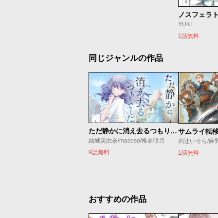
ノスフェラ
YUKI
1話無料
同じジャンルの作品
ただ静かに消え去るつもりでした
結城芙由奈/macoso/椎名咲月
四辻いそら/麻
9話無料
1話無料
おすすめの作品