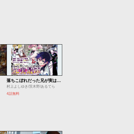
落ちこぼれだった兄が実は最強 ～史上最強の勇者は転生し、学園で無自覚に無双する～
村上よしゆき/茨木野/あるてら
4話無料