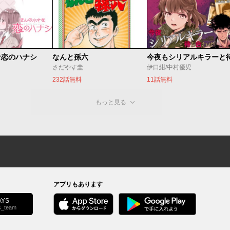
な恋のハナシ
なんと孫六
さだやす圭
伊口紺/中村優児
232話無料
11話無料
もっと見る
アプリもあります
YS
s_team