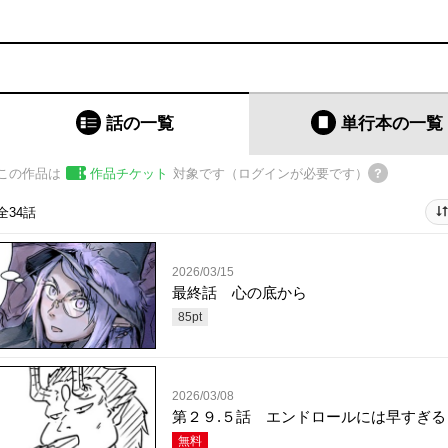
話の一覧
単行本
の一覧
この作品は
作品チケット
対象です（ログインが必要です）
全34話
2026/03/15
最終話 心の底から
85
pt
2026/03/08
第２９.５話 エンドロールには早すぎる
無料