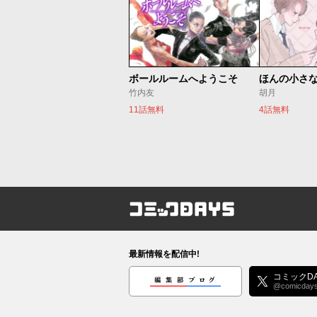
ボールルームへようこそ
ほんの小さ
竹内友
胡月
11話無料
4話無料
コミックDAYS
最新情報を配信中!
編集部ブログ
コミックDA
@comicday