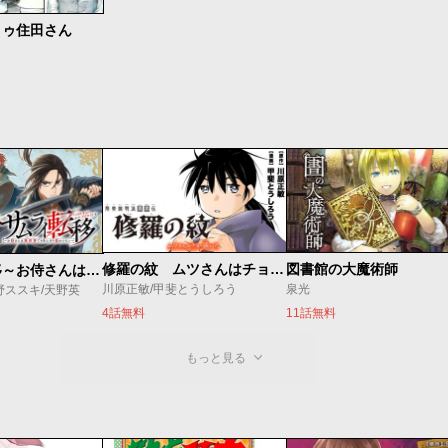
トゥ住田さん
修羅の紋 ムツさんはチョー強い？！
図書館の大魔術師
サムライ転移～お侍さんは異世界でもあんまり変わらない～
川原正敏/甲斐とうしろう
泉光
野ススキ/天野英
4話無料
11話無料
もっと見る