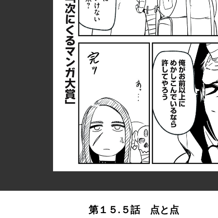
第１５.５話 点と点