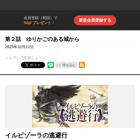
会員登録（初回）で
新規会員登録する
50pt プレゼント！
第２話 ゆりかごのある城から
2025年10月12日
シェアして応援しよう！
RSSフィード
ポスト
埋め込む
イルビゾーラの逃避行