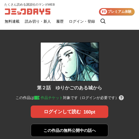
たくさん読める講談社のマンガWEB
コミックDAYS
¥0
プレミアム体験
無料連載
読み切り・新人
履歴
ログイン・登録
検
索
第２話 ゆりかごのある城から
この作品は
作品チケット
対象です（ログインが必要です）
ログインして読む
160pt
この作品の
無料公開中の話へ