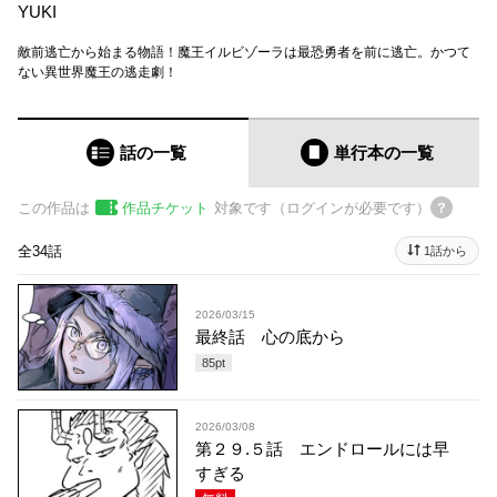
YUKI
敵前逃亡から始まる物語！魔王イルビゾーラは最恐勇者を前に逃亡。かつて
ない異世界魔王の逃走劇！
話の一覧
単行本
の一覧
この作品は
作品チケット
対象です（ログインが必要です）
全34話
1話から
2026/03/15
最終話 心の底から
85
pt
2026/03/08
第２９.５話 エンドロールには早
すぎる