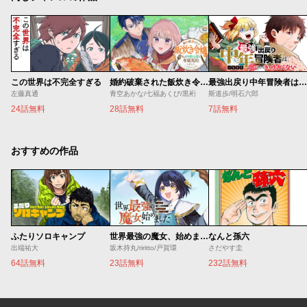
この世界は不完全すぎる
婚約破棄された飯炊き令嬢の私は冷酷公爵と専属契約しました～ですが胃袋を掴んだ結果、冷たかった公爵様がどんどん優しくなっています～
最強出戻り中年冒険者は、今さら命なんてかけたくない
左藤真通
青空あかな/七福あくび/黒裄
斯道歩/明石六郎
24話無料
28話無料
7話無料
おすすめの作品
ふたりソロキャンプ
世界最強の魔女、始めました ～私だけ『攻略サイト』を見れる世界で自由に生きます～
なんと孫六
出端祐大
坂木持丸/riritto/戸賀環
さだやす圭
64話無料
23話無料
232話無料