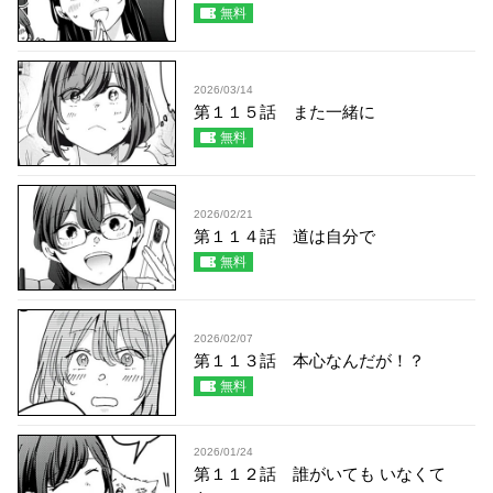
無料
2026/03/14
第１１５話 また一緒に
無料
2026/02/21
第１１４話 道は自分で
無料
2026/02/07
第１１３話 本心なんだが！？
無料
2026/01/24
第１１２話 誰がいても いなくて