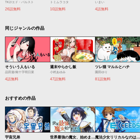
TK2/エド・バルスト
トミムラコタ
いまい
26話無料
10話無料
4話無料
同じジャンルの作品
そういう人もいる
週末やらかし飯
ツレ猫 マルルとハチ
品田遊/南十字明日菜
小村あゆみ
園田ゆり
4話無料
47話無料
81話無料
おすすめの作品
宇宙兄弟
世界最強の魔女、始めました ～私だけ『攻略サイト』を見れる世界で自由に生きます～
魔法少女リリカルなのは EXCEEDS