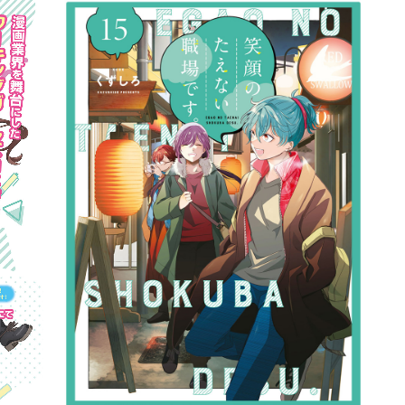
詳細ページへのリンク