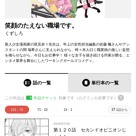
笑顔のたえない職場です。
くずしろ
新人少女漫画家の双見奈々先生は、年上の女性担当編集の佐藤 楓さんやアシ
スタントの間 瑞希さんに支えられながら、時々本人曰く職業病の激しい妄想
を拗らせながら、今日もお仕事中！ 様々な女子を描き続ける作家が贈る、エ
ンタメ業界を舞台にしたワーキングガールズコメディ。
話の一覧
単行本
の一覧
この作品は
作品チケット
対象です（ログインが必要です）
121 - 72
71 - 22
21 - 1
1話から
2026/07/25
第１２０話 セカンドオピニオンじ