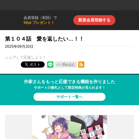
会員登録（初回）で
新規会員登録する
50pt プレゼント！
第１０４話 愛を返したい…！！
2025年09月20日
シェアして応援しよう！
RSSフィード
ポスト
埋め込む
作家さんをもっと応援できる機能を作りました
サポートの御礼として限定特典が見られます！
サポート一覧へ