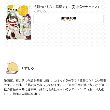
笑顔のたえない職場です。(7) (KCデラックス)
くずしろ
くずしろ
漫画家。精力的に作品を発表し続け、コミックDAYSで『笑顔のたえない職場
です。』の他、『兄の嫁と暮らしています。』『永世乙女の戦い方』など複
数の作品を同時に連載中。好きなものはももいろクローバーＺ（あーりん推
し）。Twitter→@kuzushiro