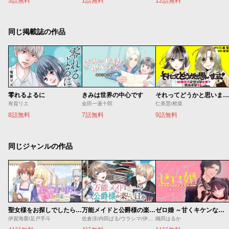
3話無料
1話無料
12話無料
同じ掲載誌の作品
零れるよるに
きみは世界の中心です
それってどうかと思います！～転職女子、ブラック企業でサバイブする。～
有賀リエ
金田一蓮十郎
仁美慧/柑菜
8話無料
7話無料
9話無料
同じジャンルの作品
聖女様をお探しでしたら妹で間違いありません。さあどうぞお連れください、今すぐ。
万能メイドと公爵様の楽しい日々
ゼロ婚 ～甘くキケンな極秘任務～
伊賀海栗/足戸手斗
佐倉涼/内田ぱる/ウラシマ/伊藤テリヤキ
織田はるか