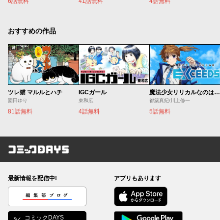
6話無料
41話無料
4話無料
おすすめの作品
ツレ猫 マルルとハチ
IGCガール
魔法少女リリカルなのは EXCEEDS
園田ゆり
東和広
都築真紀/川上修一
81話無料
4話無料
5話無料
コミックDAYS
最新情報を配信中!
アプリもあります
編集部ブログ
コミックDAYS