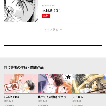
2026/04/24
night.8（３）
無料
もっと見る
同じ著者の作品・関連作品
L♡DK Pink
嵐士くんの抱きマクラ
Ｌ・ＤＫ
渡辺あゆ
渡辺あゆ
渡辺あゆ