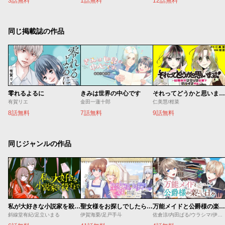
3話無料
1話無料
12話無料
同じ掲載誌の作品
零れるよるに
きみは世界の中心です
それってどうかと思います！～転職女子、ブラック企業でサバイブする。～
有賀リエ
金田一蓮十郎
仁美慧/柑菜
8話無料
7話無料
9話無料
同じジャンルの作品
私が大好きな小説家を殺すまで
聖女様をお探しでしたら妹で間違いありません。さあどうぞお連れください、今すぐ。
万能メイドと公爵様の楽しい日々
斜線堂有紀/足立いまる
伊賀海栗/足戸手斗
佐倉涼/内田ぱる/ウラシマ/伊藤テリヤキ