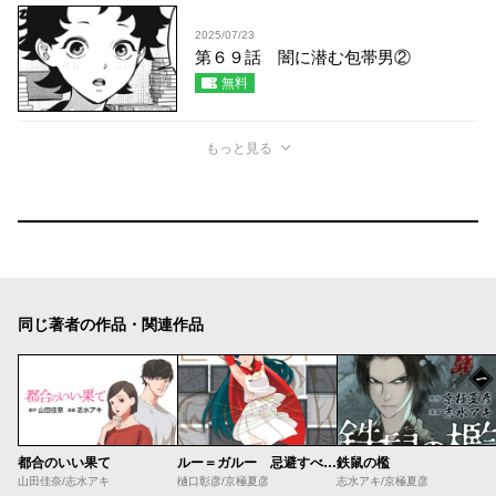
2025/07/23
第６９話 闇に潜む包帯男②
無料
もっと見る
同じ著者の作品・関連作品
都合のいい果て
ルー＝ガルー 忌避すべき狼
鉄鼠の檻
山田佳奈/志水アキ
樋口彰彦/京極夏彦
志水アキ/京極夏彦