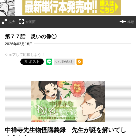
拡大
全画面
移動
第７７話 災いの像①
2026年03月18日
シェアして応援しよう！
RSSフィード
ポスト
埋め込む
中禅寺先生物怪講義録 先生が謎を解いてし