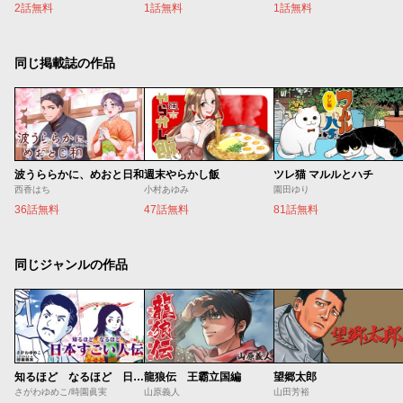
2話無料
1話無料
1話無料
同じ掲載誌の作品
波うららかに、めおと日和
週末やらかし飯
ツレ猫 マルルとハチ
西香はち
小村あゆみ
園田ゆり
36話無料
47話無料
81話無料
同じジャンルの作品
知るほど なるほど 日本すごい人伝
龍狼伝 王霸立国編
望郷太郎
さがわゆめこ/時園眞実
山原義人
山田芳裕