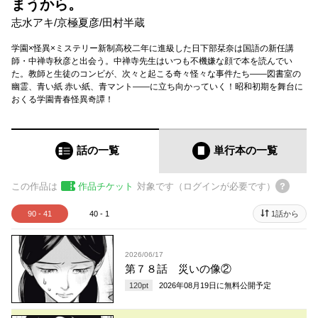
まうから。
志水アキ
/
京極夏彦
/
田村半蔵
学園×怪異×ミステリー新制高校二年に進級した日下部栞奈は国語の新任講
師・中禅寺秋彦と出会う。中禅寺先生はいつも不機嫌な顔で本を読んでい
た。教師と生徒のコンビが、次々と起こる奇々怪々な事件たち――図書室の
幽霊、青い紙 赤い紙、青マント――に立ち向かっていく！昭和初期を舞台に
おくる学園青春怪異奇譚！
話の一覧
単行本
の一覧
この作品は
作品チケット
対象です（ログインが必要です）
90 - 41
40 - 1
1話から
2026/06/17
第７８話 災いの像②
120
pt
2026年08月19日
に無料公開予定