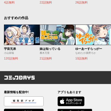
4話無料
22話無料
26話無料
おすすめの作品
宇宙兄弟
妹は知っている
ゆーあーすらっがー
小山宙哉
雁木万里
なめたけ/真野ろか
120話無料
21話無料
10話無料
コミックDAYS
最新情報を配信中!
アプリもあります
編集部ブログ