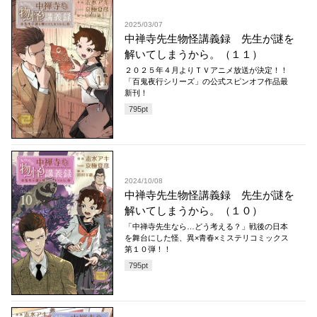
2025/03/07
中禅寺先生物怪講義録 先生が謎を
解いてしまうから。（１１）
２０２５年４月よりＴＶアニメ放送が決定！！
「百鬼夜行シリーズ」の公式スピンオフ作品最
新刊！
795
pt
2024/10/08
中禅寺先生物怪講義録 先生が謎を
解いてしまうから。（１０）
「中禅寺先生なら…どう考える？」戦後の日本
を舞台にした怪、異×青春×ミステリコミックス
第１０弾！！
795
pt