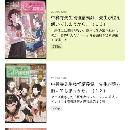
2026/06/09
中禅寺先生物怪講義録 先生が謎を
解いてしまうから。（１３）
「想像には際限がない、脳内に生み出されたも
のが一番怖いんだよ――」青春謎解き怪異譚第
１３弾！！
795
pt
2025/10/09
中禅寺先生物怪講義録 先生が謎を
解いてしまうから。（１２）
アニメ化もした「百鬼夜行シリーズ」の公式ス
ピンオフ！青春謎解き怪異単第１２弾！！
795
pt