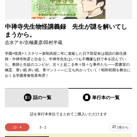
中禅寺先生物怪講義録 先生が謎を解いてし
まうから。
志水アキ
/
京極夏彦
/
田村半蔵
学園×怪異×ミステリー新制高校二年に進級した日下部栞奈は国語の新任講
師・中禅寺秋彦と出会う。中禅寺先生はいつも不機嫌な顔で本を読んでい
た。教師と生徒のコンビが、次々と起こる奇々怪々な事件たち――図書室の
幽霊、青い紙 赤い紙、青マント――に立ち向かっていく！昭和初期を舞台に
おくる学園青春怪異奇譚！
話の一覧
単行本
の一覧
話を単行本単位でまとめてご購入いただけます
13 - 4
3 - 1
1巻から