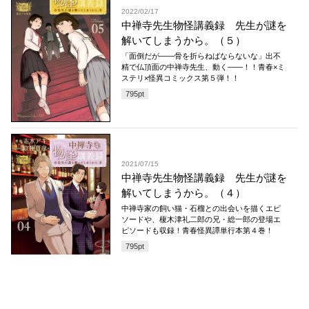
2022/02/17
中禅寺先生物怪講義録 先生が謎を
解いてしまうから。（５）
「面倒だが――骨を折らねばならないな」出不
精で仏頂面の中禅寺先生、動く――！！青春×ミ
ステリ×怪異コミックス第５弾！！
795
pt
2021/07/15
中禅寺先生物怪講義録 先生が謎を
解いてしまうから。（４）
中禅寺家の飼い猫・石榴との出会いを描くエピ
ソードや、榎木津礼二郎の兄・総一郎の登場エ
ピソードも収録！青春怪異譚単行本第４巻！
795
pt