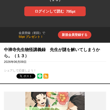
ログインして読む
795pt
会員登録（初回）で
新規会員登録する
50pt プレゼント！
中禅寺先生物怪講義録 先生が謎を解いてしまうか
ら。（１３）
2026年06月09日
シェアして応援しよう！
RSSフィード
ポスト