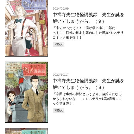
2024/05/09
中禅寺先生物怪講義録 先生が謎を
解いてしまうから。（９）
「来てやったぞ！！ 僕が榎木津礼二郎だ
っ！！」戦後の日本を舞台にした怪異×ミステリ
コミック第９弾！！
795
pt
2023/10/17
中禅寺先生物怪講義録 先生が謎を
解いてしまうから。（８）
「今回は事件の解決というより、後始末になる
かもしれないな――」ミステリ×怪異×青春コミ
ック第８弾！！
795
pt