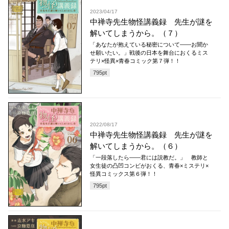
2023/04/17
中禅寺先生物怪講義録 先生が謎を
解いてしまうから。（７）
「あなたが抱えている秘密について――お聞か
せ願いたい。」戦後の日本を舞台におくるミス
テリ×怪異×青春コミック第７弾！！
795
pt
2022/08/17
中禅寺先生物怪講義録 先生が謎を
解いてしまうから。（６）
「一段落したら――君には説教だ。」 教師と
女生徒の凸凹コンビがおくる、青春×ミステリ×
怪異コミックス第６弾！！
795
pt