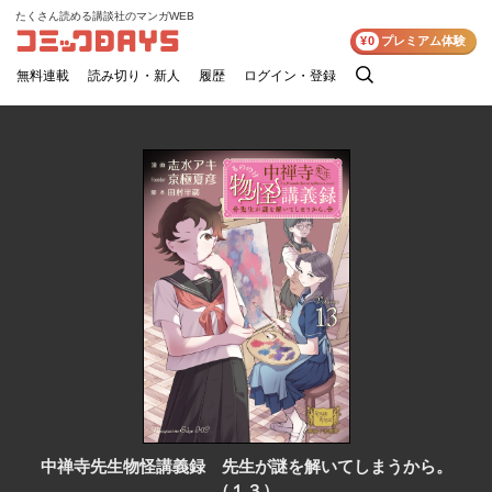
たくさん読める講談社のマンガWEB
コミックDAYS
¥0
プレミアム体験
無料連載
読み切り・新人
履歴
ログイン・登録
検
索
中禅寺先生物怪講義録 先生が謎を解いてしまうから。
（１３）