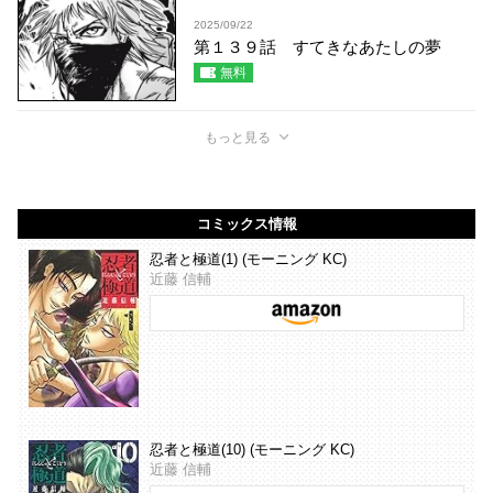
2025/09/22
第１３９話 すてきなあたしの夢
無料
もっと見る
コミックス情報
忍者と極道(1) (モーニング KC)
近藤 信輔
忍者と極道(10) (モーニング KC)
近藤 信輔