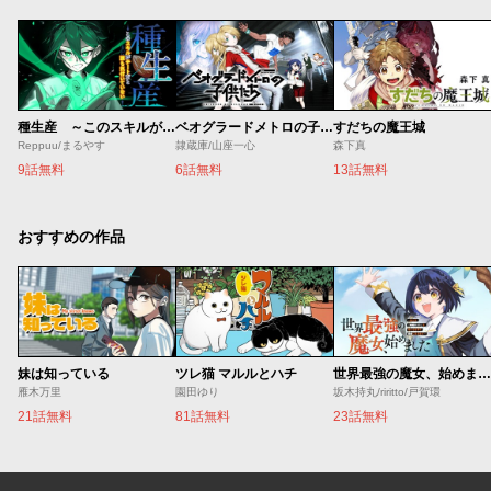
種生産 ～このスキルがチートだとまだ誰も気付いていない～
ベオグラードメトロの子供たち
すだちの魔王城
Reppuu/まるやす
隷蔵庫/山座一心
森下真
9話無料
6話無料
13話無料
おすすめの作品
妹は知っている
ツレ猫 マルルとハチ
世界最強の魔女、始めました ～私だけ『攻略サイト』を見れる世界で自由に生きます～
雁木万里
園田ゆり
坂木持丸/riritto/戸賀環
21話無料
81話無料
23話無料