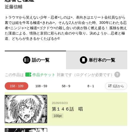
近藤信輔
トラウマから笑えない少年・忍者<しのは>、表向きはエリート会社員ながら
裏では組を牛耳る極道<きわみ>。そんな2人が出会った時、300年にわたる忍
者<ニンジャ>と極道<ゴクドウ>の殺し合いの炎が熱く燃え盛る！ 孤独を抱え
た漢達による、情熱と哀切に彩られた命のやり取り。決めようか…忍者と極
道、どちらが生きるかくたばるか!!
話の一覧
単行本
の一覧
この作品は
作品チケット
対象です（ログインが必要です）
158 - 109
108 - 59
58 - 9
8 - 1
1話から
2026/03/23
第１４６話 唱
100
pt