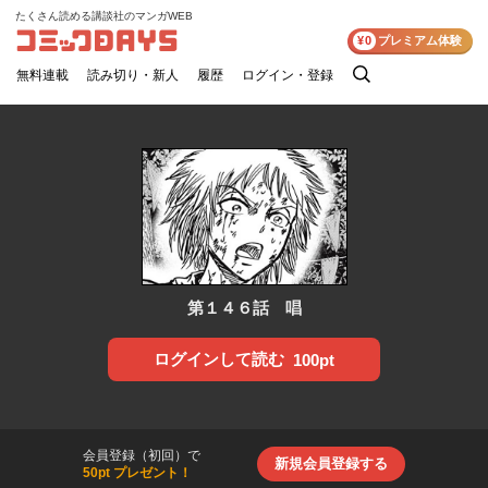
たくさん読める講談社のマンガWEB
コミックDAYS
¥0
プレミアム体験
無料連載
読み切り・新人
履歴
ログイン・登録
検
索
第１４６話 唱
ログインして読む
100pt
会員登録（初回）で
新規会員登録する
50pt プレゼント！