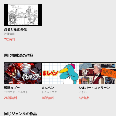
忍者と極道 外伝
近藤信輔
7話無料
同じ掲載誌の作品
戦隊タブー
まんペン
シルバー・スクリーン
TK2/エド・バルスト
トミムラコタ
いまい
26話無料
10話無料
4話無料
同じジャンルの作品