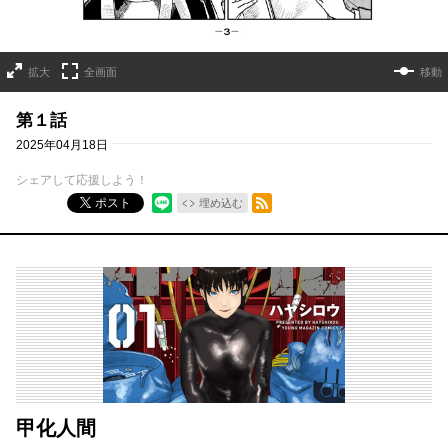
拡大
全画面
移動
第１話
2025年04月18日
シェアして応援しよう！
RSSフィード
ポスト
埋め込む
甲化人間