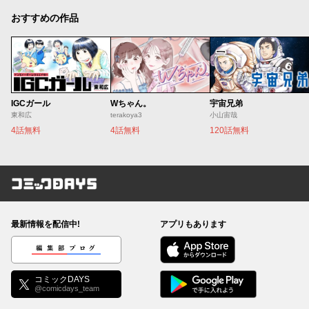
おすすめの作品
IGCガール
Wちゃん。
宇宙兄弟
東和広
terakoya3
小山宙哉
4話無料
4話無料
120話無料
コミックDAYS
最新情報を配信中!
アプリもあります
編集部ブログ
コミックDAYS
@comicdays_team