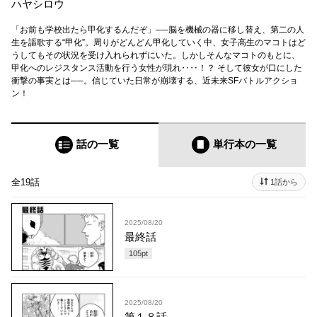
ハヤシロウ
「お前も学校出たら甲化するんだぞ」──脳を機械の器に移し替え、第二の人
生を謳歌する“甲化”。周りがどんどん甲化していく中、女子高生のマコトはど
うしてもその状況を受け入れられずにいた。しかしそんなマコトのもとに、
甲化へのレジスタンス活動を行う女性が現れ‥‥！？ そして彼女が口にした
衝撃の事実とは──。信じていた日常が崩壊する、近未来SFバトルアクショ
ン！
話の一覧
単行本
の一覧
全19話
1話から
2025/08/20
最終話
105
pt
2025/08/20
第１８話