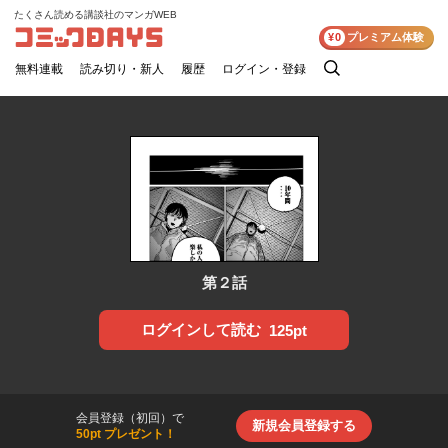
たくさん読める講談社のマンガWEB
コミックDAYS
¥0
プレミアム体験
無料連載
読み切り・新人
履歴
ログイン・登録
検
索
第２話
ログインして読む
125pt
会員登録（初回）で
新規会員登録する
50pt プレゼント！