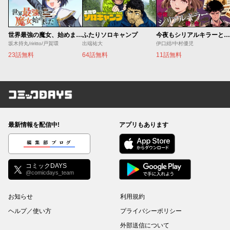
世界最強の魔女、始めました ～私だけ『攻略サイト』を見れる世界で自由に生きます～
ふたりソロキャンプ
今夜もシリアルキラーと待ち合わせ
坂木持丸/riritto/戸賀環
出端祐大
伊口紺/中村優児
23話無料
64話無料
11話無料
コミックDAYS
最新情報を配信中!
アプリもあります
編集部ブログ
コミックDAYS
@comicdays_team
お知らせ
利用規約
ヘルプ／使い方
プライバシーポリシー
外部送信について