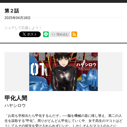
第２話
2025年04月18日
シェアして応援しよう！
RSSフィード
ポスト
埋め込む
甲化人間
ハヤシロウ
「お前も学校出たら甲化するんだぞ」──脳を機械の器に移し替え、第二の人
生を謳歌する“甲化”。周りがどんどん甲化していく中、女子高生のマコトはど
うしてもその状況を受け入れられずにいた。しかしそんなマコトのもとに、