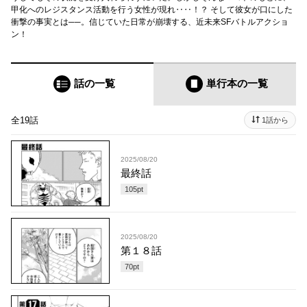
甲化へのレジスタンス活動を行う女性が現れ‥‥！？ そして彼女が口にした
衝撃の事実とは──。信じていた日常が崩壊する、近未来SFバトルアクショ
ン！
話の一覧
単行本
の一覧
全19話
1話から
2025/08/20
最終話
105
pt
2025/08/20
第１８話
70
pt