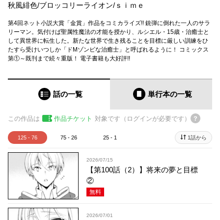
秋風緋色
/
ブロッコリーライオン
/
ｓｉｍｅ
第4回ネット小説大賞「金賞」作品をコミカライズ!! 銃弾に倒れた一人のサラ
リーマン。気付けば聖属性魔法の才能を授かり、ルシエル・15歳・治癒士と
して異世界に転生した。新たな世界で生き残ることを目標に厳しい訓練をひ
たすら受けいつしか「ドMゾンビな治癒士」と呼ばれるように！ コミックス
第①～既刊まで続々重版！ 電子書籍も大好評!!
話の一覧
単行本
の一覧
この作品は
作品チケット
対象です（ログインが必要です）
125 - 76
75 - 26
25 - 1
1話から
2026/07/15
【第100話（2）】将来の夢と目標
②
無料
2026/07/01