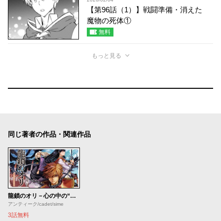
【第96話（1）】戦闘準備・消えた
魔物の死体①
無料
もっと見る
同じ著者の作品・関連作品
龍鎖のオリ－心の中の“こころ”－
アンティーク/cadet/sime
3話無料