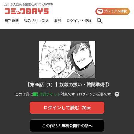
たくさん読める講談社のマンガWEB
コミックDAYS
¥0
プレミアム体験
無料連載
読み切り・新人
履歴
ログイン・登録
検
索
【第95話（1）】奴隷の扱い・戦闘準備①
この作品は
作品チケット
対象です（ログインが必要です）
ログインして読む
70pt
この作品の
無料公開中の話へ