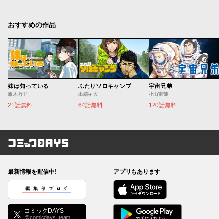
おすすめの作品
妹は知っている
ふたりソロキャンプ
宇宙兄弟
雁木万里
出端祐大
小山宙哉
21話無料
64話無料
120話無料
コミックDAYS
最新情報を配信中!
アプリもあります
編集部ブログ
コミックDAYS
@comicdays_team