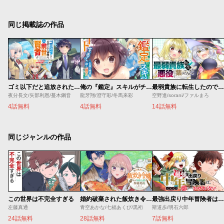
同じ掲載誌の作品
ゴミ以下だと追放された使用人、実は前世賢者です ～史上最強の賢者、世界最高峰の学園に通う～
俺の『鑑定』スキルがチートすぎて
最弱貴族に転生したので悪役たちを集めてみた
夜分長文/矢部利恩/蔓木鋼音
龍牙翔/澄守彩/冬馬来彩
空野進/sorani/ファルまろ
4話無料
4話無料
14話無料
同じジャンルの作品
この世界は不完全すぎる
婚約破棄された飯炊き令嬢の私は冷酷公爵と専属契約しました～ですが胃袋を掴んだ結果、冷たかった公爵様がどんどん優しくなっています～
最強出戻り中年冒険者は、今さら命なんてかけたくない
左藤真通
青空あかな/七福あくび/黒裄
斯道歩/明石六郎
24話無料
28話無料
7話無料