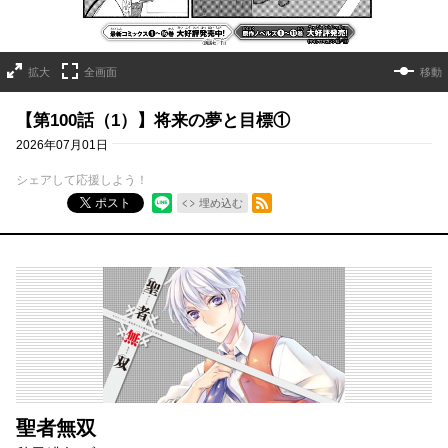
拡大
全画面
移動
【第100話（1）】将来の夢と目標①
2026年07月01日
シェアして応援しよう！
RSSフィード
ポスト
埋め込む
聖者無双