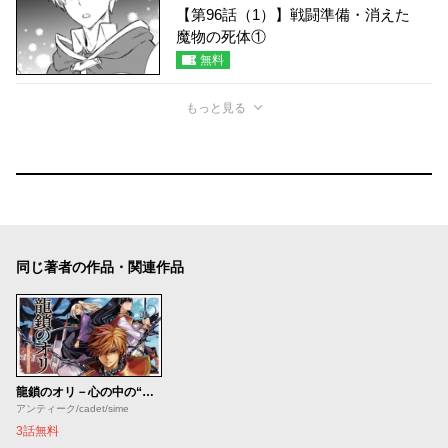
【第96話（1）】戦闘準備・消えた
魔物の死体①
無料
もっと見る
同じ著者の作品・関連作品
龍鎖のオリ－心の中の“こころ”－
アンティーク/cadet/sime
3話無料