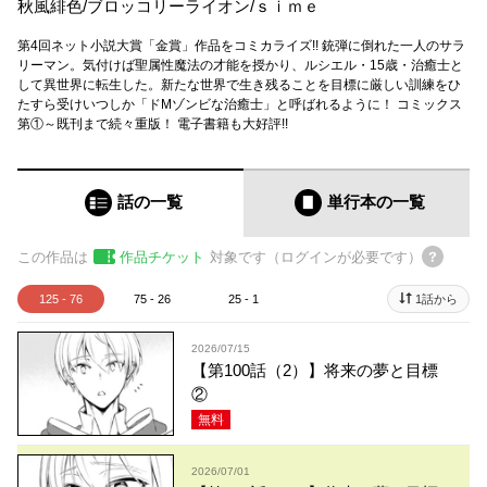
秋風緋色
/
ブロッコリーライオン
/
ｓｉｍｅ
第4回ネット小説大賞「金賞」作品をコミカライズ!! 銃弾に倒れた一人のサラ
リーマン。気付けば聖属性魔法の才能を授かり、ルシエル・15歳・治癒士と
して異世界に転生した。新たな世界で生き残ることを目標に厳しい訓練をひ
たすら受けいつしか「ドMゾンビな治癒士」と呼ばれるように！ コミックス
第①～既刊まで続々重版！ 電子書籍も大好評!!
話の一覧
単行本
の一覧
この作品は
作品チケット
対象です（ログインが必要です）
125 - 76
75 - 26
25 - 1
1話から
2026/07/15
【第100話（2）】将来の夢と目標
②
無料
2026/07/01