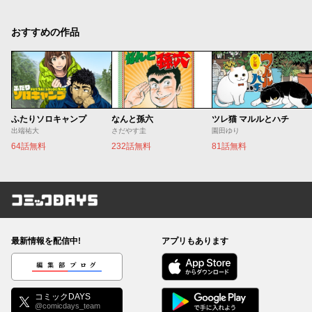
おすすめの作品
ふたりソロキャンプ
なんと孫六
ツレ猫 マルルとハチ
出端祐大
さだやす圭
園田ゆり
64話無料
232話無料
81話無料
コミックDAYS
最新情報を配信中!
アプリもあります
編集部ブログ
コミックDAYS
@comicdays_team