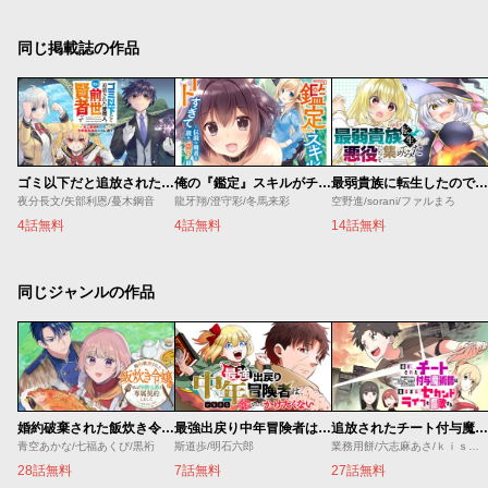
同じ掲載誌の作品
ゴミ以下だと追放された使用人、実は前世賢者です ～史上最強の賢者、世界最高峰の学園に通う～
俺の『鑑定』スキルがチートすぎて
最弱貴族に転生したので悪役たちを集めてみた
夜分長文/矢部利恩/蔓木鋼音
龍牙翔/澄守彩/冬馬来彩
空野進/sorani/ファルまろ
4話無料
4話無料
14話無料
同じジャンルの作品
婚約破棄された飯炊き令嬢の私は冷酷公爵と専属契約しました～ですが胃袋を掴んだ結果、冷たかった公爵様がどんどん優しくなっています～
最強出戻り中年冒険者は、今さら命なんてかけたくない
追放されたチート付与魔術師は気ままなセカンドライフを謳歌する。 ～俺は武器だけじゃなく、あらゆるものに『強化ポイント』を付与できるし、俺の意思でいつでも効果を解除できるけど、残った人たち大丈夫？～
青空あかな/七福あくび/黒裄
斯道歩/明石六郎
業務用餅/六志麻あさ/ｋｉｓｕｉ
28話無料
7話無料
27話無料