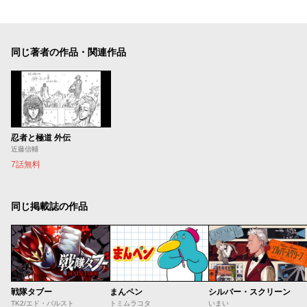
同じ著者の作品・関連作品
忍者と極道 外伝
近藤信輔
7話無料
同じ掲載誌の作品
戦隊タブー
まんペン
シルバー・スクリーン
TK2/エド・バルスト
トミムラコタ
いまい