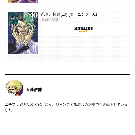
忍者と極道(10) (モーニング KC)
近藤 信輔
近藤信輔
ニチアサ好きな漫画家。昔々、ジャンプする感じの雑誌でも連載をしていま
した。