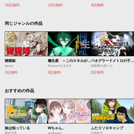
26話無料
10話無料
4話無料
同じジャンルの作品
猩猩姫
種生産 ～このスキルがチートだとまだ誰も気付いていない～
ベオグラードメトロの子供たち
ippatu
Reppuu/まるやす
隷蔵庫/山座一心
3話無料
9話無料
6話無料
おすすめの作品
妹は知っている
Wちゃん。
ふたりソロキャンプ
雁木万里
terakoya3
出端祐大