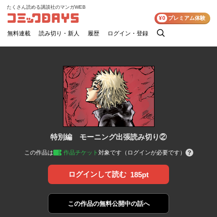
たくさん読める講談社のマンガWEB
コミックDAYS
¥0
プレミアム体験
無料連載
読み切り・新人
履歴
ログイン・登録
検
索
特別編 モーニング出張読み切り②
この作品は
作品チケット
対象です（ログインが必要です）
ログインして読む
185pt
この作品の
無料公開中の話へ