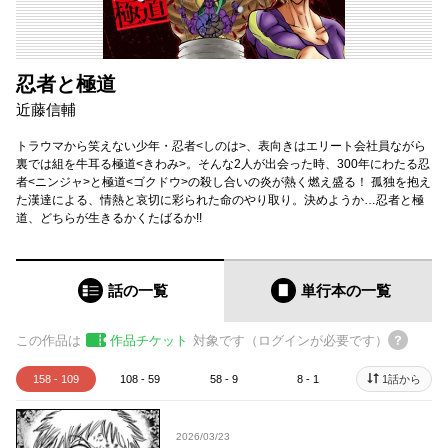
忍者と極道
近藤信輔
トラウマから笑えない少年・忍者<しのは>、表向きはエリート会社員ながら
裏では組を牛耳る極道<きわみ>。そんな2人が出会った時、300年にわたる忍
者<ニンジャ>と極道<ゴクドウ>の殺し合いの炎が熱く燃え盛る！ 孤独を抱え
た漢達による、情熱と哀切に彩られた命のやり取り。決めようか…忍者と極
道、どちらが生きるかくたばるか!!
話の一覧
単行本
の一覧
この作品は
作品チケット
対象です（ログインが必要です）
158 - 109
108 - 59
58 - 9
8 - 1
1話から
2026/03/23