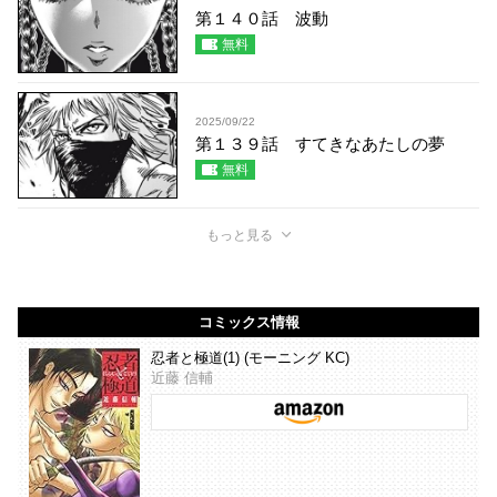
第１４０話 波動
無料
2025/09/22
第１３９話 すてきなあたしの夢
無料
もっと見る
コミックス情報
忍者と極道(1) (モーニング KC)
近藤 信輔