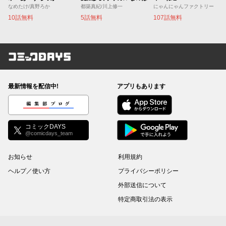
なめたけ/真野ろか
都築真紀/川上修一
にゃんにゃんファクトリー
10話無料
5話無料
107話無料
コミックDAYS
最新情報を配信中!
アプリもあります
編集部ブログ
コミックDAYS
@comicdays_team
お知らせ
利用規約
ヘルプ／使い方
プライバシーポリシー
外部送信について
特定商取引法の表示