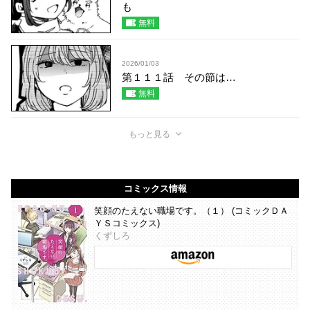
も
無料
2026/01/03
第１１１話 その節は…
無料
もっと見る
コミックス情報
笑顔のたえない職場です。（１） (コミックＤＡ
ＹＳコミックス)
くずしろ