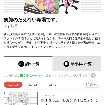
笑顔のたえない職場です。
くずしろ
新人少女漫画家の双見奈々先生は、年上の女性担当編集の佐藤 楓さんやアシ
スタントの間 瑞希さんに支えられながら、時々本人曰く職業病の激しい妄想
を拗らせながら、今日もお仕事中！ 様々な女子を描き続ける作家が贈る、エ
ンタメ業界を舞台にしたワーキングガールズコメディ。
話の一覧
単行本
の一覧
この作品は
作品チケット
対象です（ログインが必要です）
121 - 72
71 - 22
21 - 1
1話から
2026/07/25
第１２０話 セカンドオピニオンじ