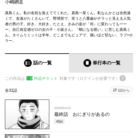
小嶋網走
真島くん。私の名前を覚えててくれた。真島一星くん。私なんかとは全然違
くて、友達がたくさんいて、野球部で、笑うと八重歯がチラッと見える人気
者の男の子。好き。大好き。たとえ、きみの姿が「何」に変わってもーー
ー。自己肯定感ゼロの女の子・小坂さん。「蛸になる呪い」に苦しむ真島く
ん。タイムリミットは半年。どこまでもピュアで、痛いほど切ない、ラブ×ホ
ラー。
話の一覧
単行本
の一覧
この作品は
作品チケット
対象です（ログインが必要です）
全31話
1話から
2026/01/14
最終話 おにぎりがあるの
40
pt