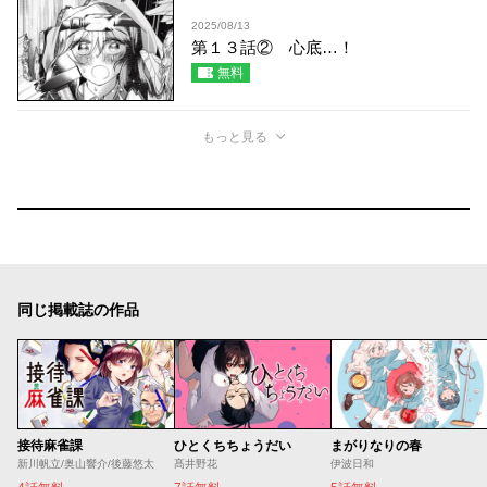
2025/08/13
第１３話② 心底…！
無料
もっと見る
同じ掲載誌の作品
接待麻雀課
ひとくちちょうだい
まがりなりの春
新川帆立/奥山響介/後藤悠太
髙井野花
伊波日和