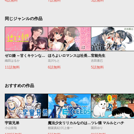
4話無料
7話無料
5話無料
同じジャンルの作品
ゼロ婚 ～甘くキケンな極秘任務～
ほろよいロマンスは社長室で
官能先生
織田はるか
花川ちと
吉田基已
11話無料
6話無料
5話無料
おすすめの作品
宇宙兄弟
魔法少女リリカルなのは EXCEEDS
ツレ猫 マルルとハチ
小山宙哉
都築真紀/川上修一
園田ゆり