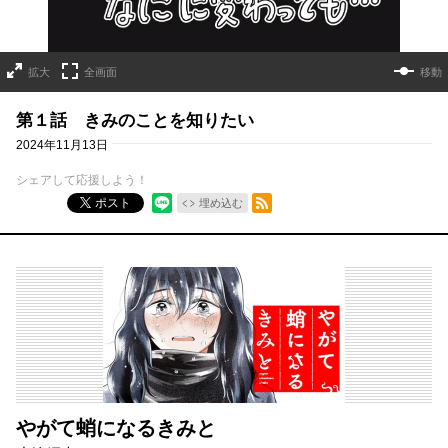
拡大
全画面
移動
第１話 きみのことを知りたい
2024年11月13日
シェアして応援しよう！
RSSフィード
ポスト
埋め込む
やがて蛸になるきみと