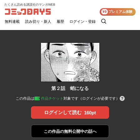
たくさん読める講談社のマンガWEB
コミックDAYS
¥0
プレミアム体験
無料連載
読み切り・新人
履歴
ログイン・登録
検
索
第２話 蛸になる
この作品は
作品チケット
対象です（ログインが必要です）
ログインして読む
160pt
この作品の
無料公開中の話へ