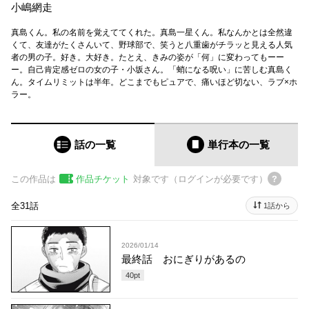
小嶋網走
真島くん。私の名前を覚えててくれた。真島一星くん。私なんかとは全然違
くて、友達がたくさんいて、野球部で、笑うと八重歯がチラッと見える人気
者の男の子。好き。大好き。たとえ、きみの姿が「何」に変わってもーー
ー。自己肯定感ゼロの女の子・小坂さん。「蛸になる呪い」に苦しむ真島く
ん。タイムリミットは半年。どこまでもピュアで、痛いほど切ない、ラブ×ホ
ラー。
話の一覧
単行本
の一覧
この作品は
作品チケット
対象です（ログインが必要です）
全31話
1話から
2026/01/14
最終話 おにぎりがあるの
40
pt