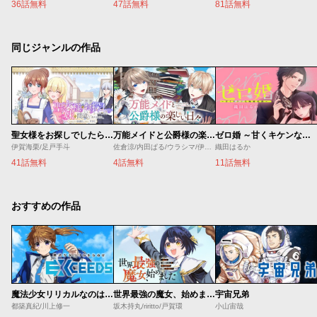
36話無料
47話無料
81話無料
同じジャンルの作品
聖女様をお探しでしたら妹で間違いありません。さあどうぞお連れください、今すぐ。
万能メイドと公爵様の楽しい日々
ゼロ婚 ～甘くキケンな極秘任務～
伊賀海栗/足戸手斗
佐倉涼/内田ぱる/ウラシマ/伊藤テリヤキ
織田はるか
41話無料
4話無料
11話無料
おすすめの作品
魔法少女リリカルなのは EXCEEDS
世界最強の魔女、始めました ～私だけ『攻略サイト』を見れる世界で自由に生きます～
宇宙兄弟
都築真紀/川上修一
坂木持丸/riritto/戸賀環
小山宙哉