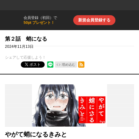
会員登録（初回）で
新規会員登録する
50pt プレゼント！
第２話 蛸になる
2024年11月13日
シェアして応援しよう！
RSSフィード
ポスト
埋め込む
やがて蛸になるきみと