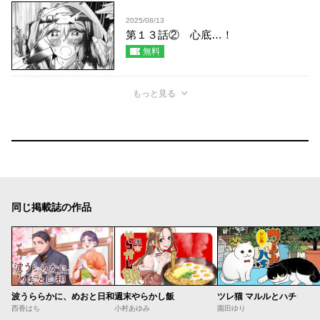
2025/08/13
第１３話② 心底…！
無料
もっと見る
同じ掲載誌の作品
波うららかに、めおと日和
週末やらかし飯
ツレ猫 マルルとハチ
西香はち
小村あゆみ
園田ゆり