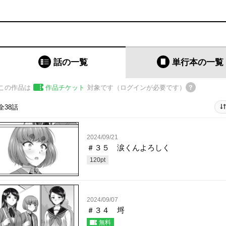
話の一覧
単行本
の一覧
この作品は
作品チケット
対象です（ログインが必要です）
全38話
2024/09/21
＃３５ 涙くんよろしく
120
pt
2024/09/07
＃３４ 埒
無料