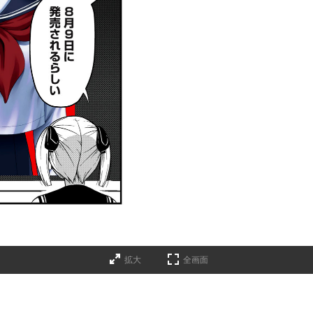
拡大
全画面