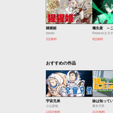
猩猩姫
ippatu
Reppuu/まる
3話無料
9話無料
おすすめの作品
宇宙兄弟
妹は知って
小山宙哉
雁木万里
120話無料
21話無料