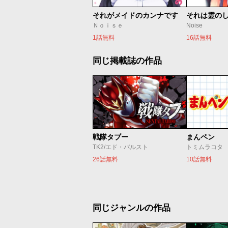
それがメイドのカンナです
それは霊の
Ｎｏｉｓｅ
Noise
1話無料
16話無料
同じ掲載誌の作品
戦隊タブー
まんペン
TK2/エド・バルスト
トミムラコタ
26話無料
10話無料
同じジャンルの作品