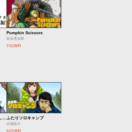
Pumpkin Scissors
岩永亮太郎
15話無料
世界最強の魔女、始めました ～私だけ『攻略サイト』を見れる世界で自由に生きます～
ふたりソロキャンプ
出端祐大
64話無料