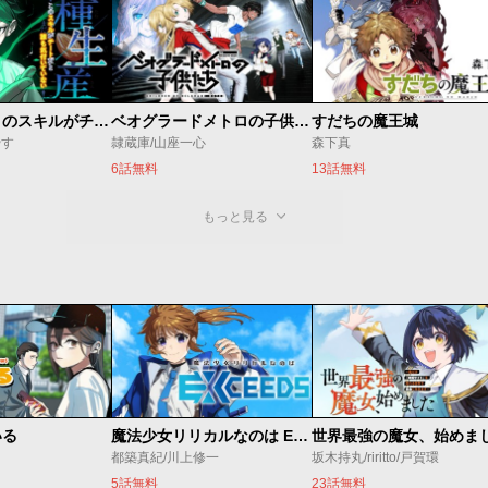
種生産 ～このスキルがチートだとまだ誰も気付いていない～
ベオグラードメトロの子供たち
すだちの魔王城
やす
隷蔵庫/山座一心
森下真
6話無料
13話無料
もっと見る
いる
魔法少女リリカルなのは EXCEEDS
都築真紀/川上修一
坂木持丸/riritto/戸賀環
5話無料
23話無料