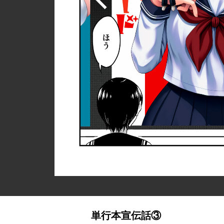
単行本宣伝話③