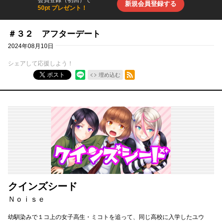
会員登録（初回）で
新規会員登録する
50pt プレゼント！
＃３２ アフターデート
2024年08月10日
シェアして応援しよう！
RSSフィード
ポスト
埋め込む
クインズシード
Ｎｏｉｓｅ
幼馴染みで１コ上の女子高生・ミコトを追って、同じ高校に入学したユウ