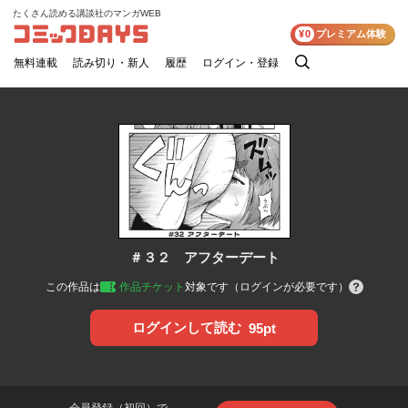
たくさん読める講談社のマンガWEB
コミックDAYS
¥0
プレミアム体験
無料連載
読み切り・新人
履歴
ログイン・登録
検
索
＃３２ アフターデート
この作品は
作品チケット
対象です（ログインが必要です）
ログインして読む
95pt