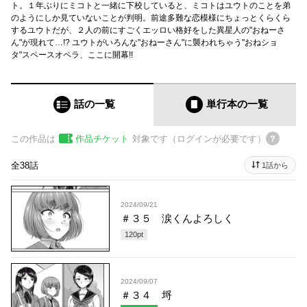
ト。１年ぶりにミコトと一緒に下校していると、ミコトはユウトのことを弟
のようにしか見ていないことが判明。前途多難な恋模様にちょっとくらくら
するユウトだが、２人の前にすごくエッロい格好をした異星人の"おねーさ
ん"が現れて…!? ユウトがいろんな"おねーさん"に襲われちゃう"おねショ
タ"スペースオペラ、ここに開幕!!
話の一覧
単行本
の一覧
この作品は
作品チケット
対象です（ログインが必要です）
全38話
1話から
2024/09/21
＃３５ 涙くんよろしく
120
pt
2024/09/07
＃３４ 埒