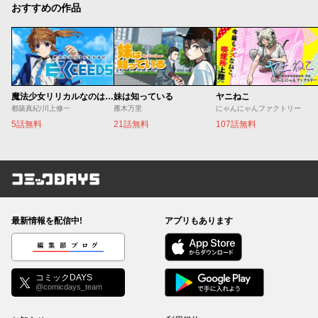
おすすめの作品
魔法少女リリカルなのは EXCEEDS
妹は知っている
ヤニねこ
都築真紀/川上修一
雁木万里
にゃんにゃんファクトリー
5話無料
21話無料
107話無料
コミックDAYS
最新情報を配信中!
アプリもあります
編集部ブログ
コミックDAYS
@comicdays_team