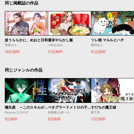
同じ掲載誌の作品
波うららかに、めおと日和
週末やらかし飯
ツレ猫 マルルとハチ
西香はち
小村あゆみ
園田ゆり
36話無料
47話無料
81話無料
同じジャンルの作品
種生産 ～このスキルがチートだとまだ誰も気付いていない～
ベオグラードメトロの子供たち
すだちの魔王城
Reppuu/まるやす
隷蔵庫/山座一心
森下真
9話無料
6話無料
13話無料