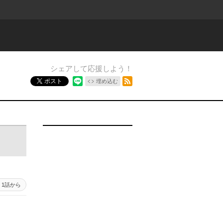
シェアして応援しよう！
RSSフィード
ポスト
埋め込む
1話から