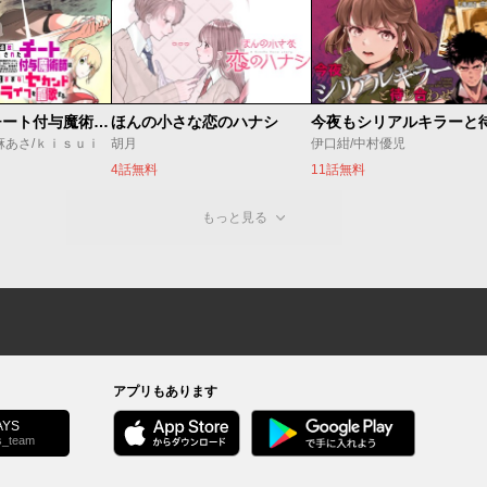
追放されたチート付与魔術師は気ままなセカンドライフを謳歌する。 ～俺は武器だけじゃなく、あらゆるものに『強化ポイント』を付与できるし、俺の意思でいつでも効果を解除できるけど、残った人たち大丈夫？～
ほんの小さな恋のハナシ
麻あさ/ｋｉｓｕｉ
胡月
伊口紺/中村優児
4話無料
11話無料
もっと見る
アプリもあります
YS
s_team