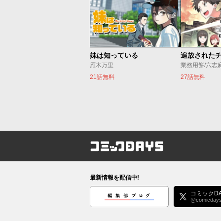
妹は知っている
雁木万里
業務用餅/六志
21話無料
27話無料
コミックDAYS
最新情報を配信中!
編集部ブログ
コミックDA
@comicday