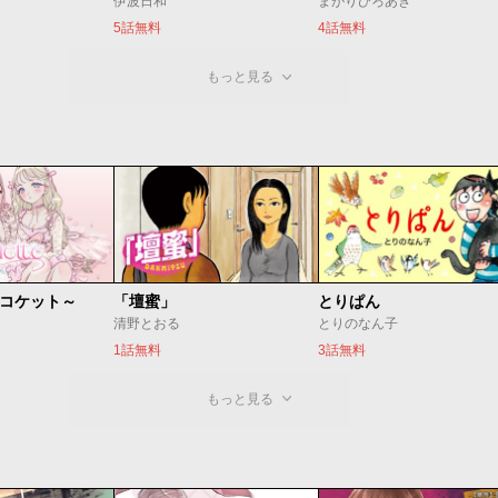
伊波日和
まがりひろあき
5話無料
4話無料
もっと見る
 ～コケット～
「壇蜜」
とりぱん
清野とおる
とりのなん子
1話無料
3話無料
もっと見る