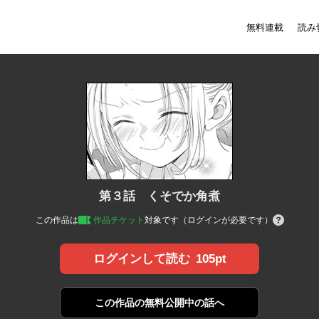
無料連載
読み
第３話 くそでか角煮
この作品は
作品チケット
対象です（ログインが必要です）
105pt
ログインして読む
この作品の
無料公開中の話へ