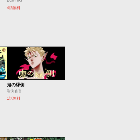
BOMHAT
4話無料
鬼の縁側
岩渕杏香
1話無料