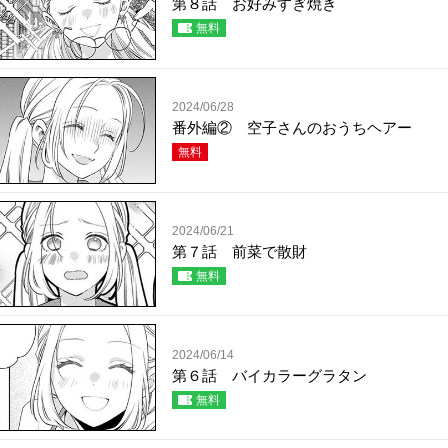
第８話 お好みすぎ焼き
無料
2024/06/28
番外編② 空子さんのおうちヘアー
無料
2024/06/21
第７話 前菜で散財
無料
2024/06/14
第６話 バイカラーグラタン
無料