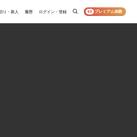
プレミアム体験
切り・新人
履歴
ログイン・登録
検
¥0
索