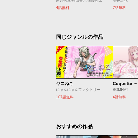
新川帆立/奥山響介/後藤悠太
髙井野花
4話無料
7話無料
同じジャンルの作品
ヤニねこ
Coquette
にゃんにゃんファクトリー
BOMHAT
107話無料
4話無料
おすすめの作品