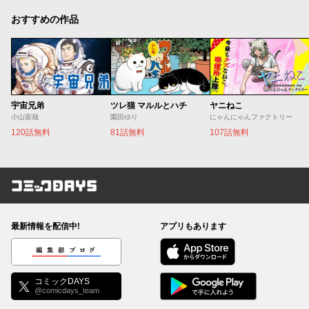
おすすめの作品
宇宙兄弟
ツレ猫 マルルとハチ
ヤニねこ
小山宙哉
園田ゆり
にゃんにゃんファクトリー
120話無料
81話無料
107話無料
コミックDAYS
最新情報を配信中!
アプリもあります
編集部ブログ
コミックDAYS
@comicdays_team