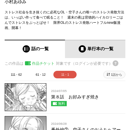
小村あゆみ
ストレス社会を生き抜くのに必死なOL・空子さんの唯一のストレス発散方法
は、いっぱい作って食べて眠ること！ 週末の夜は背徳的ハイカロリーごは
んでストレスをぶっとばせ！ 限界OLのストレス発散ハートフルnew飯漫
画、開幕！
話の一覧
単行本
の一覧
この作品は
作品チケット
対象です（ログインが必要です）
111 - 62
61 - 12
11 - 1
1話から
2024/07/05
第８話 お好みすぎ焼き
無料
2024/06/28
番外編② 空子さんのおうちヘアー