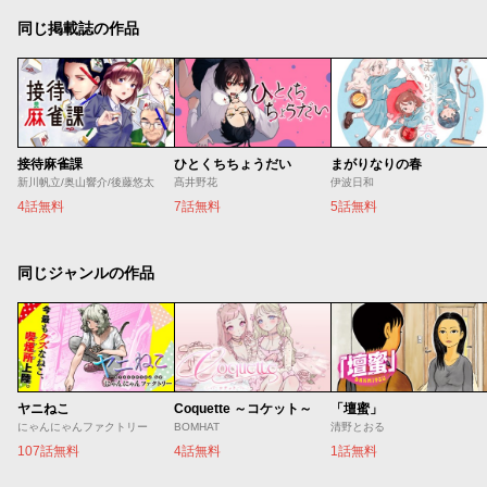
同じ掲載誌の作品
接待麻雀課
ひとくちちょうだい
まがりなりの春
新川帆立/奥山響介/後藤悠太
髙井野花
伊波日和
4話無料
7話無料
5話無料
同じジャンルの作品
ヤニねこ
Coquette ～コケット～
「壇蜜」
にゃんにゃんファクトリー
BOMHAT
清野とおる
107話無料
4話無料
1話無料