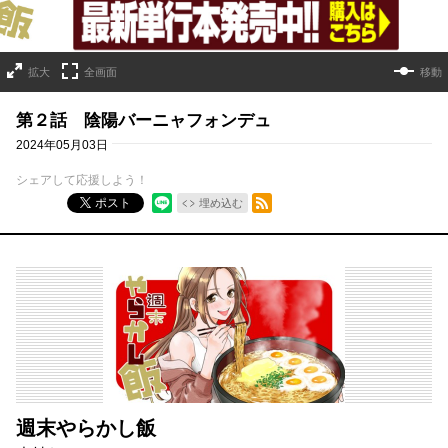
拡大
全画面
移動
第２話 陰陽バーニャフォンデュ
2024年05月03日
シェアして応援しよう！
RSSフィード
ポスト
埋め込む
週末やらかし飯