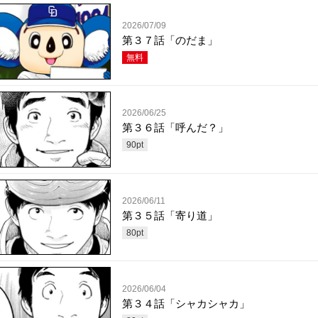
2026/07/09
第３７話「のだま」
無料
2026/06/25
第３６話「呼んだ？」
90
pt
2026/06/11
第３５話「寄り道」
80
pt
2026/06/04
第３４話「シャカシャカ」