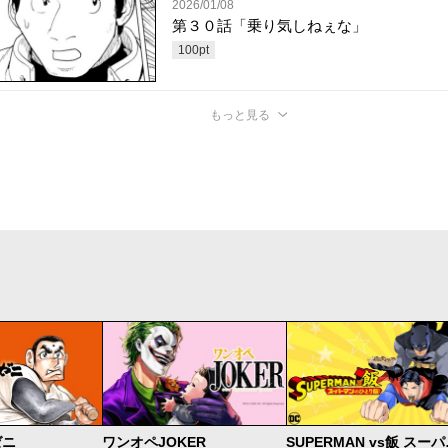
2026/01/08
第３０話「乗り気しねぇな」
100
pt
もっと見る
ゼニ
ワンオペJOKER
SUPER