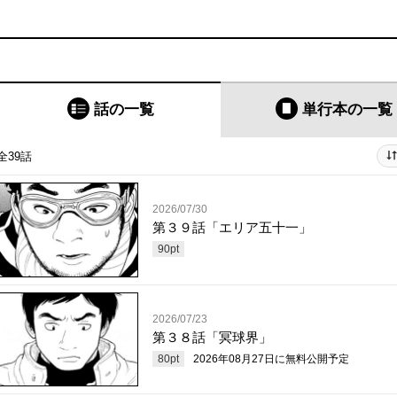
話の一覧
単行本
の一覧
全39話
2026/07/30
第３９話「エリア五十一」
90
pt
2026/07/23
第３８話「冥球界」
80
pt
2026年08月27日
に無料公開予定