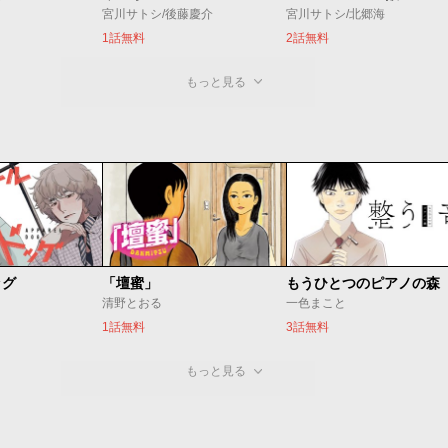
宮川サトシ/後藤慶介
宮川サトシ/北郷海
1話無料
2話無料
もっと見る
ッグ
「壇蜜」
清野とおる
一色まこと
1話無料
3話無料
もっと見る