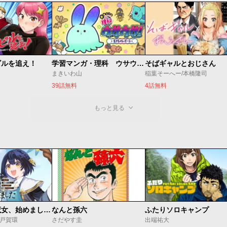
ビルを追え！
学習マンガ・理科 ウサウサ！
そばギャルとおじさん
まきいわ山
稲葉そーへー/本橋隆司
39話無料
4話無料
もっと見る
世界最強の魔女、始めました ～私だけ『攻略サイト』を見れる世界で自由に生きます～
なんと孫六
ふたりソロキャンプ
o/戸賀環
さだやす圭
出端祐大