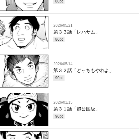
80
pt
2026/05/21
第３３話「レハサム」
80
pt
2026/05/14
第３２話「どっちもやれよ」
90
pt
2026/01/15
第３１話「超公国級」
90
pt