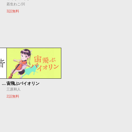
若生わこ/川
3話無料
もうひとつのピアノの森 整う音
宙飛ぶバイオリン
三原和人
2話無料