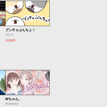
ブンチョぶんちょ！
ゆひろ
4話無料
Wちゃん。
terakoya3