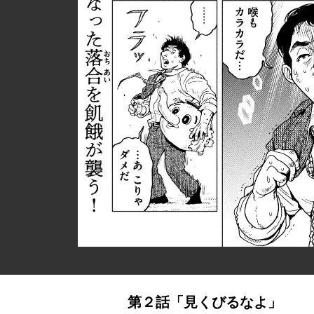
第２話「見くびるなよ」