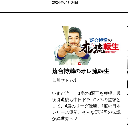
2024年04月04日
落合博満のオレ流転生
宮川サトシ
/
川
いまだ唯一、3度の3冠王を獲得。現
役引退後も中日ドラゴンズの監督と
して、4度のリーグ優勝、1度の日本
シリーズ優勝。そんな野球界の伝説
が異世界へ!?