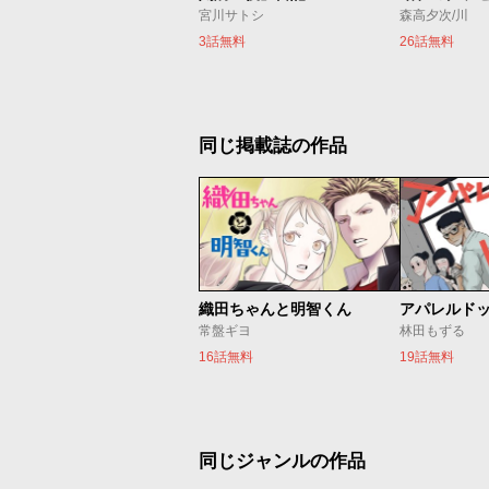
宮川サトシ
森高夕次/川
3話無料
26話無料
同じ掲載誌の作品
織田ちゃんと明智くん
アパレルド
常盤ギヨ
林田もずる
16話無料
19話無料
同じジャンルの作品