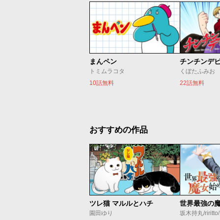
まんペン
チンチンデ
トミムラコタ
くぼたふみお
10話無料
22話無料
おすすめの作品
ツレ猫 マルルとハチ
園田ゆり
坂木持丸/riritt