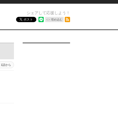
シェアして応援しよう！
RSSフィード
ポスト
埋め込む
1話から