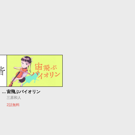
もうひとつのピアノの森 整う音
宙飛ぶバイオリン
三原和人
2話無料