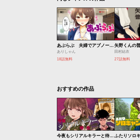
あぶらぶ 夫婦でアブノーマルなラブしませんか？
矢野くんの
ありしゃん
田村結衣
18話無料
27話無料
おすすめの作品
今夜もシリアルキラーと待ち合わせ
ふたりソロ