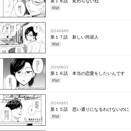
第１８話 変わらないね
85
pt
2024/09/05
第１７話 新しい同居人
90
pt
2024/08/22
第１６話 本当の恋愛をしたいんです
85
pt
2024/08/01
第１５話 思い通りになるわけないのに
85
pt