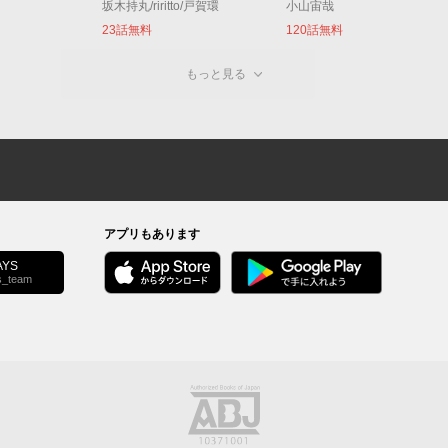
坂木持丸/riritto/戸賀環
小山宙哉
23話無料
120話無料
もっと見る
アプリもあります
YS
s_team