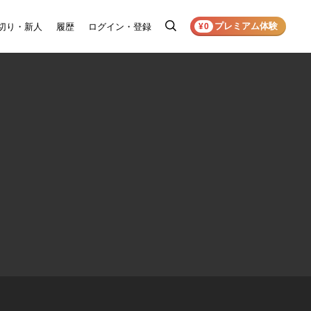
プレミアム体験
切り・新人
履歴
ログイン・登録
検
¥0
索