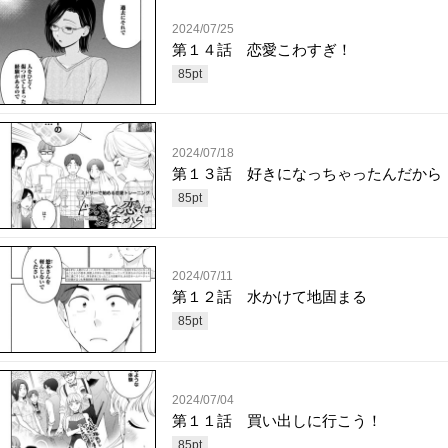
2024/07/25
第１４話 恋愛こわすぎ！
85
pt
2024/07/18
第１３話 好きになっちゃったんだから
85
pt
2024/07/11
第１２話 水かけて地固まる
85
pt
2024/07/04
第１１話 買い出しに行こう！
85
pt