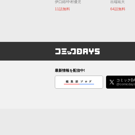
伊口紺/中村優児
出端祐大
11話無料
64話無料
コミックDAYS
最新情報を配信中!
編集部ブログ
コミックDA
@comicday