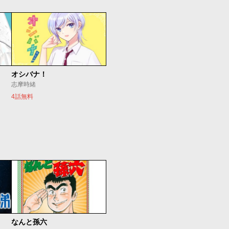
オシバナ！
志摩時緒
4話無料
なんと孫六