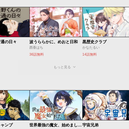
普通の日々
波うららかに、めおと日和
黒歴史クラブ
西香はち
かなたるい
36話無料
14話無料
もっと見る
キャンプ
世界最強の魔女、始めました ～私だけ『攻略サイト』を見れる世界で自由に生きます～
宇宙兄弟