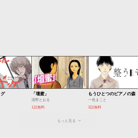
ッグ
「壇蜜」
清野とおる
一色まこと
1話無料
3話無料
もっと見る