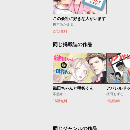
この会社に好きな人がいます
榎本あかまる
27話無料
同じ掲載誌の作品
織田ちゃんと明智くん
アパレルド
常盤ギヨ
林田もずる
16話無料
19話無料
同じジャンルの作品