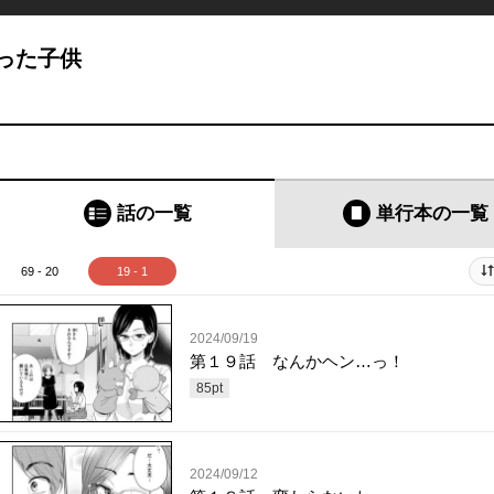
った子供
話の一覧
単行本
の一覧
69 - 20
19 - 1
2024/09/19
第１９話 なんかヘン…っ！
85
pt
2024/09/12