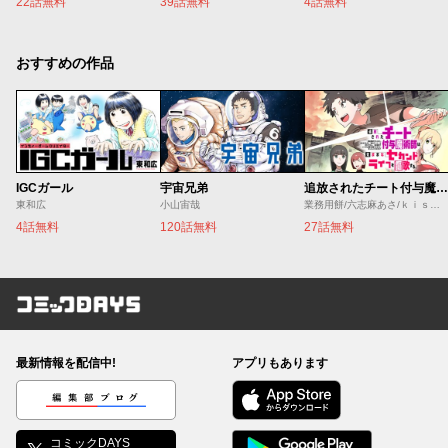
22話無料
39話無料
4話無料
おすすめの作品
IGCガール
宇宙兄弟
追放されたチート付与魔術師は気ままなセカンドライフを謳歌する。 ～俺は武器だけじゃなく、あらゆるものに『強化ポイント』を付与できるし、俺の意思でいつでも効果を解除できるけど、残った人たち大丈夫？～
東和広
小山宙哉
業務用餅/六志麻あさ/ｋｉｓｕｉ
4話無料
120話無料
27話無料
コミックDAYS
最新情報を配信中!
アプリもあります
編集部ブログ
コミックDAYS