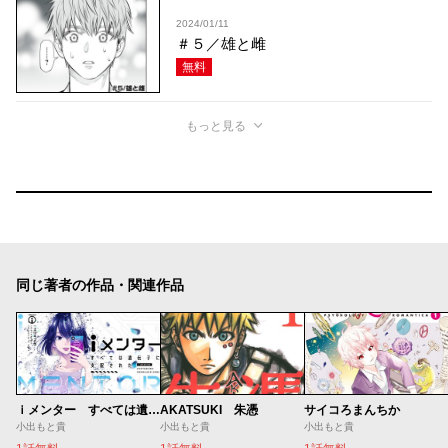
2024/01/11
＃５／雄と雌
無料
もっと見る
同じ著者の作品・関連作品
ｉメンター すべては遺伝子に支配された
AKATSUKI 朱憑
サイコろまんちか
小出もと貴
小出もと貴
小出もと貴