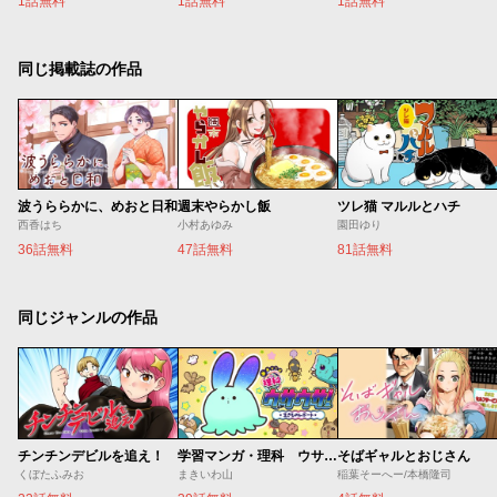
1話無料
1話無料
1話無料
同じ掲載誌の作品
波うららかに、めおと日和
週末やらかし飯
ツレ猫 マルルとハチ
西香はち
小村あゆみ
園田ゆり
36話無料
47話無料
81話無料
同じジャンルの作品
チンチンデビルを追え！
学習マンガ・理科 ウサウサ！
そばギャルとおじさん
くぼたふみお
まきいわ山
稲葉そーへー/本橋隆司