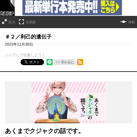
拡大
全画面
移動
＃２／利己的遺伝子
2023年11月30日
シェアして応援しよう！
RSSフィード
ポスト
埋め込む
あくまでクジャクの話です。