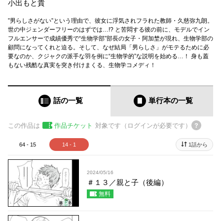
小出もと貴
”男らしさがない”という理由で、彼女に浮気されフラれた教師・久慈弥九朗。
世の中ジェンダーフリーのはずでは…!? と苦悶する彼の前に、モデルでイン
フルエンサーで成績優秀で“生物学部”部長の女子・阿加埜が現れ、生物学部の
顧問になってくれと迫る。そして、なぜ結局「男らしさ」がモテるために必
要なのか、クジャクの派手な羽を例に“生物学的”な説明を始める…！ 身も蓋
もない残酷な真実を突き付けまくる、生物学コメディ！
話の一覧
単行本
の一覧
この作品は
作品チケット
対象です（ログインが必要です）
64 - 15
14 - 1
1話から
2024/05/16
＃１３／親と子（後編）
無料