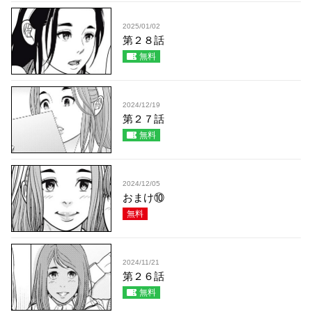
2025/01/02
第２８話
無料
2024/12/19
第２７話
無料
2024/12/05
おまけ⑩
無料
2024/11/21
第２６話
無料