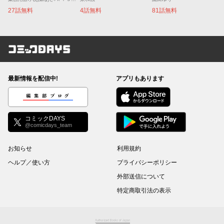
27話無料
4話無料
81話無料
コミックDAYS
最新情報を配信中!
アプリもあります
編集部ブログ
コミックDAYS
@comicdays_team
お知らせ
利用規約
ヘルプ／使い方
プライバシーポリシー
外部送信について
特定商取引法の表示