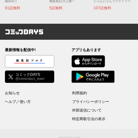
園田ゆり
都築真紀/川上修一
にゃんにゃんファクトリー
81話無料
5話無料
107話無料
コミックDAYS
最新情報を配信中!
アプリもあります
編集部ブログ
コミックDAYS
@comicdays_team
お知らせ
利用規約
ヘルプ／使い方
プライバシーポリシー
外部送信について
特定商取引法の表示