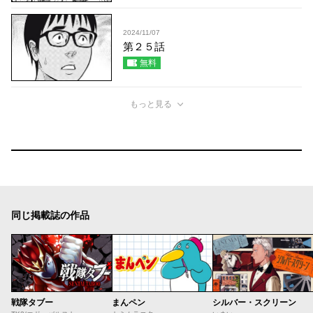
2024/11/07
第２５話
無料
もっと見る
同じ掲載誌の作品
戦隊タブー
まんペン
シルバー・スクリーン