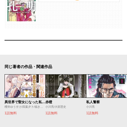
同じ著者の作品・関連作品
異世界で聖女になった私、現実世界でも聖女チートで完全勝利！
赤橙
私人警察
櫻井ゆうすけ/四葉夕卜/福きつね
小川亮/大部慧史
小川亮
1話無料
1話無料
1話無料