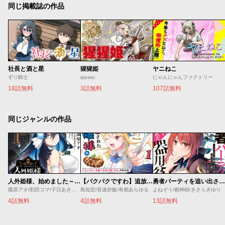
同じ掲載誌の作品
社長と酒と星
猩猩姫
ヤニねこ
ずり騎士
ippatu
にゃんにゃんファクトリー
18話無料
3話無料
107話無料
同じジャンルの作品
人外姫様、始めました～Ｆｒｅｅ Ｌｉｆｅ Ｆａｎｔａｓｙ Ｏｎｌｉｎｅ～
【パクパクですわ】追放されたお嬢様の『モンスターを食べるほど強くなる』スキルは、１食で１レベルアップする前代未聞の最強スキルでした。３日で人類最強になりましたわ～！
勇者パーティを追い出された器用貧乏 ～パーティ事情で付与術士をやっていた剣士、万能へと至る～
園原アオ/割田コマ/子日あきすず/Ｓｈｅｒｒｙ
島知宏/音速炒飯/有都あらゆる
よねぞう/都神樹/きさらぎゆり
4話無料
4話無料
13話無料