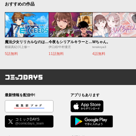
おすすめの作品
魔法少女リリカルなのは EXCEEDS
今夜もシリアルキラーと待ち合わせ
Wちゃん。
都築真紀/川上修一
伊口紺/中村優児
terakoya3
5話無料
11話無料
4話無料
コミックDAYS
最新情報を配信中!
アプリもあります
編集部ブログ
コミックDAYS
@comicdays_team