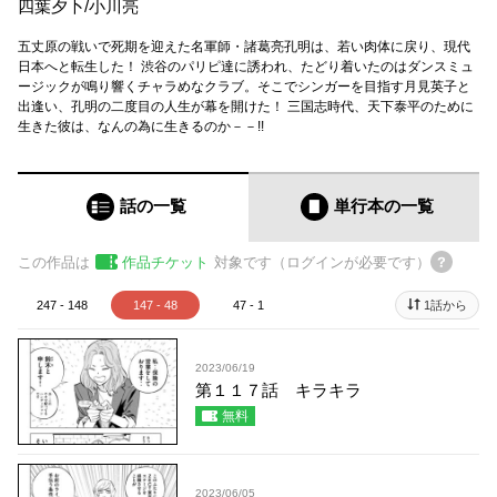
四葉夕卜
/
小川亮
五丈原の戦いで死期を迎えた名軍師・諸葛亮孔明は、若い肉体に戻り、現代
日本へと転生した！ 渋谷のパリピ達に誘われ、たどり着いたのはダンスミュ
ージックが鳴り響くチャラめなクラブ。そこでシンガーを目指す月見英子と
出逢い、孔明の二度目の人生が幕を開けた！ 三国志時代、天下泰平のために
生きた彼は、なんの為に生きるのか－－!!
話の一覧
単行本
の一覧
この作品は
作品チケット
対象です（ログインが必要です）
247 - 148
147 - 48
47 - 1
1話から
2023/06/19
第１１７話 キラキラ
無料
2023/06/05