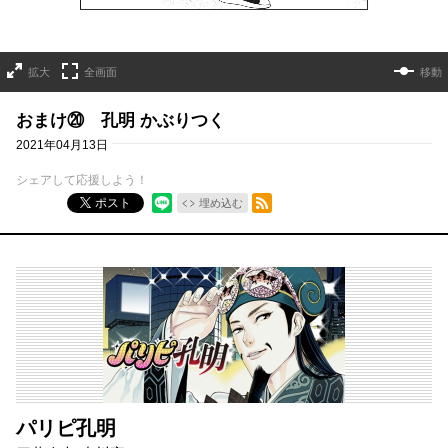
拡大
全画面
移動
おまけ⑳ 孔明 かぶりつく
2021年04月13日
シェアして応援しよう！
RSSフィード
ポスト
埋め込む
パリピ孔明