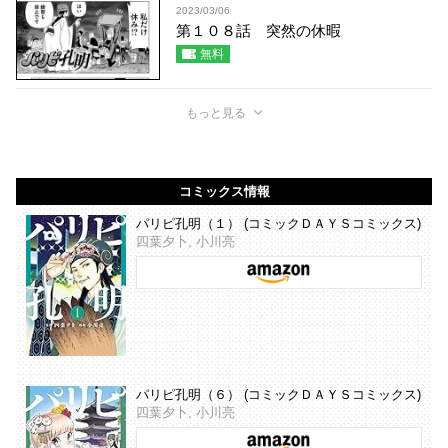
2023/03/06
第１０８話 突然の休暇
無料
もっと見る
コミックス情報
パリピ孔明（１） (コミックＤＡＹＳコミックス)
四葉夕卜, 小川亮
パリピ孔明（６） (コミックＤＡＹＳコミックス)
四葉夕卜, 小川亮