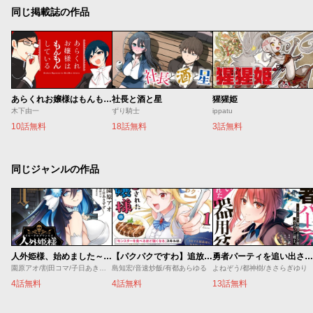
同じ掲載誌の作品
あらくれお嬢様はもんもんしている
社長と酒と星
猩猩姫
木下由一
ずり騎士
ippatu
10話無料
18話無料
3話無料
同じジャンルの作品
人外姫様、始めました～Ｆｒｅｅ Ｌｉｆｅ Ｆａｎｔａｓｙ Ｏｎｌｉｎｅ～
【パクパクですわ】追放されたお嬢様の『モンスターを食べるほど強くなる』スキルは、１食で１レベルアップする前代未聞の最強スキルでした。３日で人類最強になりましたわ～！
勇者パーティを追い出された器用貧乏 ～パーティ事情で付与術士をやっていた剣士、万能へと至る～
園原アオ/割田コマ/子日あきすず/Ｓｈｅｒｒｙ
島知宏/音速炒飯/有都あらゆる
よねぞう/都神樹/きさらぎゆり
4話無料
4話無料
13話無料