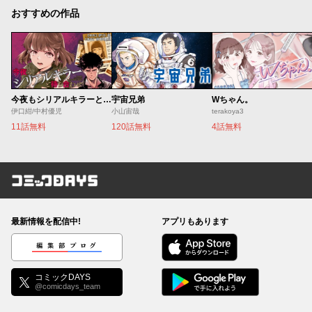
おすすめの作品
今夜もシリアルキラーと待ち合わせ
宇宙兄弟
Wちゃん。
伊口紺/中村優児
小山宙哉
terakoya3
11話無料
120話無料
4話無料
コミックDAYS
最新情報を配信中!
アプリもあります
編集部ブログ
コミックDAYS
@comicdays_team