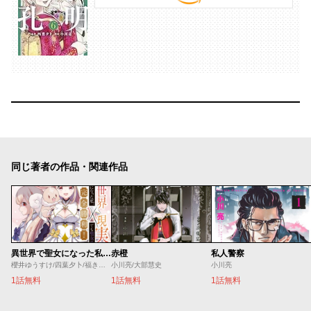
同じ著者の作品・関連作品
異世界で聖女になった私、現実世界でも聖女チートで完全勝利！
赤橙
私人警察
櫻井ゆうすけ/四葉夕卜/福きつね
小川亮/大部慧史
小川亮
1話無料
1話無料
1話無料