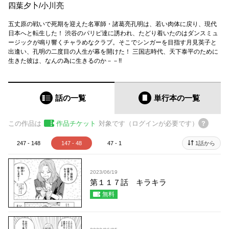
四葉夕卜
/
小川亮
五丈原の戦いで死期を迎えた名軍師・諸葛亮孔明は、若い肉体に戻り、現代
日本へと転生した！ 渋谷のパリピ達に誘われ、たどり着いたのはダンスミュ
ージックが鳴り響くチャラめなクラブ。そこでシンガーを目指す月見英子と
出逢い、孔明の二度目の人生が幕を開けた！ 三国志時代、天下泰平のために
生きた彼は、なんの為に生きるのか－－!!
話の一覧
単行本
の一覧
この作品は
作品チケット
対象です（ログインが必要です）
247 - 148
147 - 48
47 - 1
1話から
2023/06/19
第１１７話 キラキラ
無料