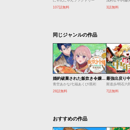
にゃんにゃんファクトリー
浅村壮平/内藤
107話無料
3話無料
同じジャンルの作品
婚約破棄された飯炊き令嬢の私は冷酷公爵と専属契約しました～ですが胃袋を掴んだ結果、冷たかった公爵様がどんどん優しくなっています～
青空あかな/七福あくび/黒裄
斯道歩/明石六
28話無料
7話無料
おすすめの作品