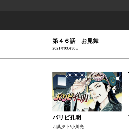
第４６話 お見舞
2021年03月30日
パリピ孔明
四葉夕卜
/
小川亮