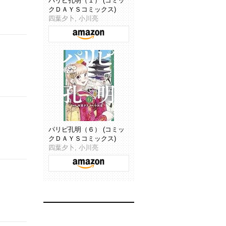
パリピ孔明（１） (コミッ
クＤＡＹＳコミックス)
四葉夕卜, 小川亮
パリピ孔明（６） (コミッ
クＤＡＹＳコミックス)
四葉夕卜, 小川亮