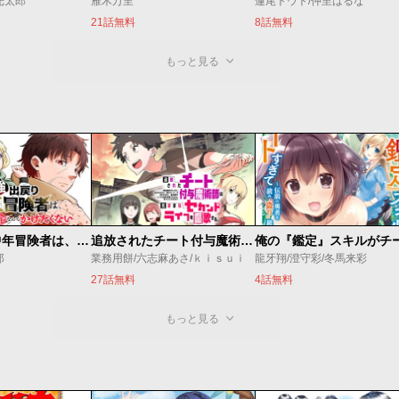
光太郎
雁木万里
蓮尾トウト/仲里はるな
21話無料
8話無料
もっと見る
最強出戻り中年冒険者は、今さら命なんてかけたくない
追放されたチート付与魔術師は気ままなセカンドライフを謳歌する。 ～俺は武器だけじゃなく、あらゆるものに『強化ポイント』を付与できるし、俺の意思でいつでも効果を解除できるけど、残った人たち大丈夫？～
郎
業務用餅/六志麻あさ/ｋｉｓｕｉ
龍牙翔/澄守彩/冬馬来彩
27話無料
4話無料
もっと見る