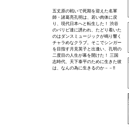
五丈原の戦いで死期を迎えた名軍
師・諸葛亮孔明は、若い肉体に戻
り、現代日本へと転生した！ 渋谷
のパリピ達に誘われ、たどり着いた
のはダンスミュージックが鳴り響く
チャラめなクラブ。そこでシンガー
を目指す月見英子と出逢い、孔明の
二度目の人生が幕を開けた！ 三国
志時代、天下泰平のために生きた彼
は、なんの為に生きるのか－－!!