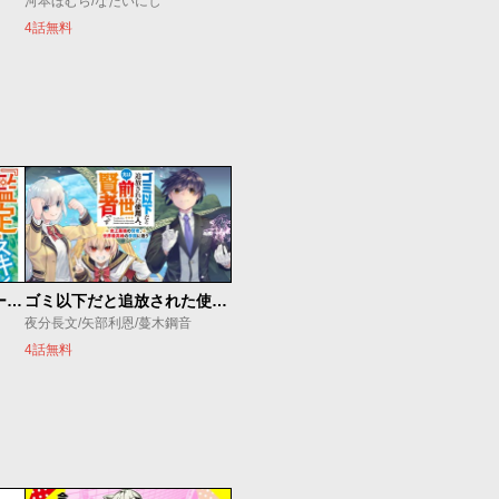
河本ほむら/なだいにし
4話無料
俺の『鑑定』スキルがチートすぎて
ゴミ以下だと追放された使用人、実は前世賢者です ～史上最強の賢者、世界最高峰の学園に通う～
夜分長文/矢部利恩/蔓木鋼音
4話無料