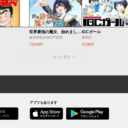
世界最強の魔女、始めました ～私だけ『攻略サイト』を見れる世界で自由に生きます～
IGCガール
坂木持丸/riritto/戸賀環
東和広
23話無料
4話無料
もっと見る
アプリもあります
YS
s_team