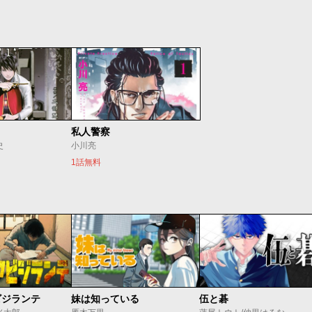
私人警察
史
小川亮
1話無料
ビジランテ
妹は知っている
伍と碁