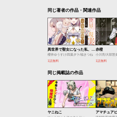
同じ著者の作品・関連作品
異世界で聖女になった私、現実世界でも聖女チートで完全勝利！
赤橙
櫻井ゆうすけ/四葉夕卜/福きつね
小川亮/大部慧
1話無料
1話無料
同じ掲載誌の作品
ヤニねこ
アマチュア