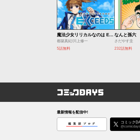
魔法少女リリカルなのは EXCEEDS
なんと孫六
都築真紀/川上修一
さだやす圭
5話無料
232話無料
コミックDAYS
最新情報を配信中!
編集部ブログ
コミックDA
@comicday