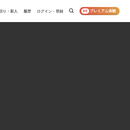
プレミアム体験
切り・新人
履歴
ログイン・登録
検
¥0
索