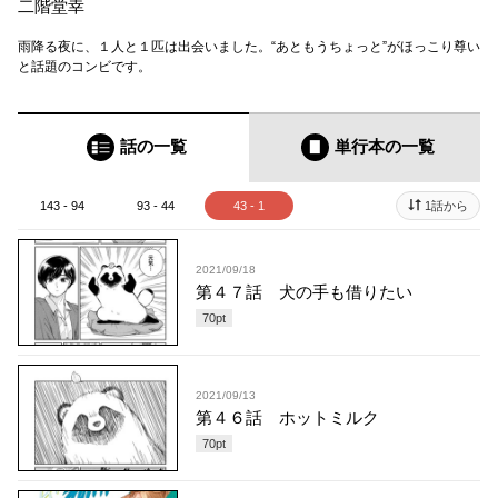
二階堂幸
雨降る夜に、１人と１匹は出会いました。“あともうちょっと”がほっこり尊い
と話題のコンビです。
話の一覧
単行本
の一覧
143 - 94
93 - 44
43 - 1
1話から
2021/09/18
第４７話 犬の手も借りたい
70
pt
2021/09/13
第４６話 ホットミルク
70
pt