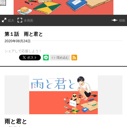
拡大
全画面
移動
第１話 雨と君と
2020年08月24日
シェアして応援しよう！
RSSフィード
ポスト
埋め込む
雨と君と