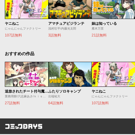
ヤニねこ
アマチュアビジランテ
妹は知っている
にゃんにゃんファクトリー
浅村壮平/内藤光太郎
雁木万里
107話無料
3話無料
21話無料
おすすめの作品
追放されたチート付与魔術師は気ままなセカンドライフを謳歌する。 ～俺は武器だけじゃなく、あらゆるものに『強化ポイント』を付与できるし、俺の意思でいつでも効果を解除できるけど、残った人たち大丈夫？～
ふたりソロキャンプ
ヤニねこ
業務用餅/六志麻あさ/ｋｉｓｕｉ
出端祐大
にゃんにゃんファクトリー
27話無料
64話無料
107話無料
コミックDAYS