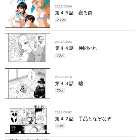
2021/09/06
第４５話 寝る前
235
pt
2021/08/23
第４４話 仲間外れ
70
pt
2021/08/16
第４３話 嘘
70
pt
2021/08/02
第４２話 手品となぞなぞ
70
pt