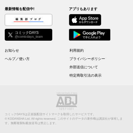
最新情報を配信中!
アプリもあります
編集部ブログ
コミックDAYS
@comicdays_team
お知らせ
利用規約
ヘルプ／使い方
プライバシーポリシー
外部送信について
特定商取引法の表示
コミックDAYSは正規版配信サイトマークを取得したサービスです。
©
KODANSHA Ltd.
All rights reserved. このサイトのデータの著作権は講談社が保有しま
す。無断複製転載放送等は禁止します。