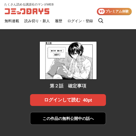
たくさん読める講談社のマンガWEB
コミックDAYS
¥0
プレミアム体験
無料連載
読み切り・新人
履歴
ログイン・登録
検
索
第２話 確定事項
ログインして読む
40pt
この作品の
無料公開中の話へ