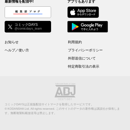
最新情報を配信中!
アプリもあります
編集部ブログ
コミックDAYS
@comicdays_team
お知らせ
利用規約
ヘルプ／使い方
プライバシーポリシー
外部送信について
特定商取引法の表示
コミックDAYSは正規版配信サイトマークを取得したサービスです。
©
KODANSHA Ltd.
All rights reserved. このサイトのデータの著作権は講談社が保有しま
す。無断複製転載放送等は禁止します。