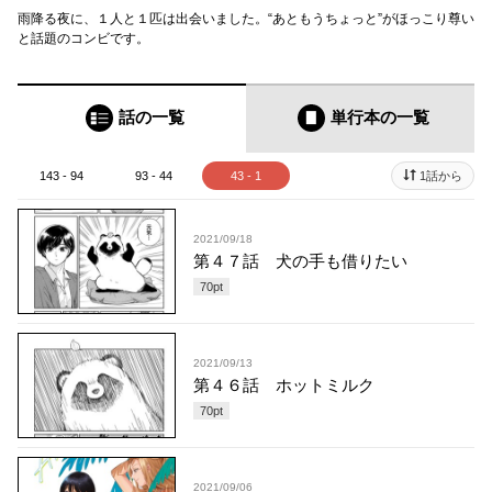
雨降る夜に、１人と１匹は出会いました。“あともうちょっと”がほっこり尊い
と話題のコンビです。
話の一覧
単行本
の一覧
143 - 94
93 - 44
43 - 1
1話から
2021/09/18
第４７話 犬の手も借りたい
70
pt
2021/09/13
第４６話 ホットミルク
70
pt
2021/09/06