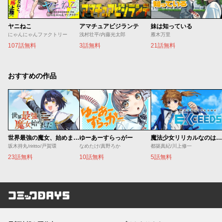
ヤニねこ
アマチュアビジランテ
妹は知っている
にゃんにゃんファクトリー
浅村壮平/内藤光太郎
雁木万里
107話無料
3話無料
21話無料
おすすめの作品
世界最強の魔女、始めました ～私だけ『攻略サイト』を見れる世界で自由に生きます～
ゆーあーすらっがー
魔法少女リリカルなのは EXCEEDS
坂木持丸/riritto/戸賀環
なめたけ/真野ろか
都築真紀/川上修一
23話無料
10話無料
5話無料
コミックDAYS