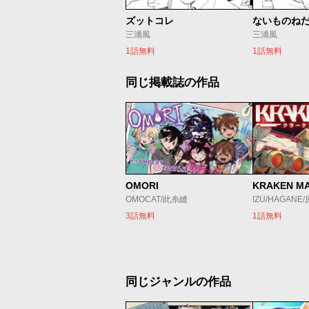
ズットコレ
ないものね
三浦風
三浦風
1話無料
1話無料
同じ掲載誌の作品
OMORI
KRAKEN M
OMOCAT/此糸縫
IZU/HAGANE
3話無料
1話無料
同じジャンルの作品