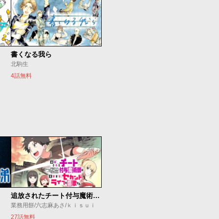
書くなる我ら
北駒生
4話無料
追放されたチート付与魔術師は気ままなセカンドライフを謳歌する。 ～俺は武器だけじゃなく、あらゆるものに『強化ポイント』を付与できるし、俺の意思でいつでも効果を解除できるけど、残った人たち大丈夫？～
業務用餅/六志麻あさ/ｋｉｓｕｉ
27話無料