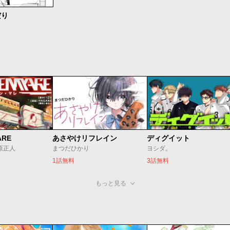
だり
ARE
あさやけリフレイン
ディグイット
/原正人
まつだひかり
ヨシダ。
1話無料
3話無料
もっと見る