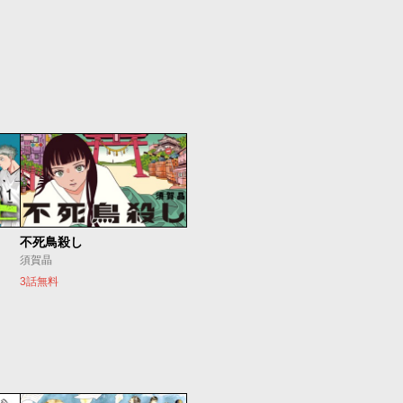
不死鳥殺し
須賀晶
3話無料