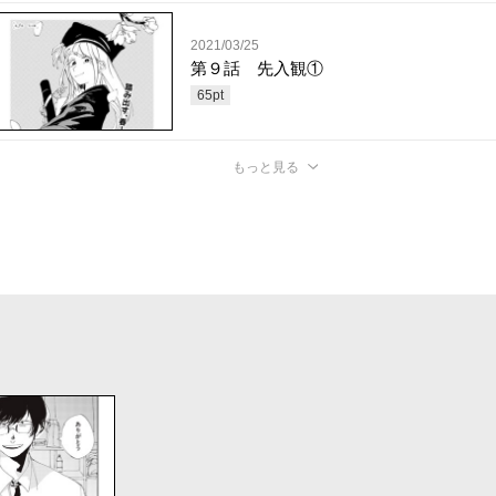
2021/03/25
第９話 先入観①
65
pt
もっと見る