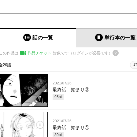
話の一覧
単行本
の一覧
この作品は
作品チケット
対象です（ログインが必要です）
全26話
2021/07/26
最終話 始まり②
95
pt
2021/07/26
最終話 始まり①
80
pt