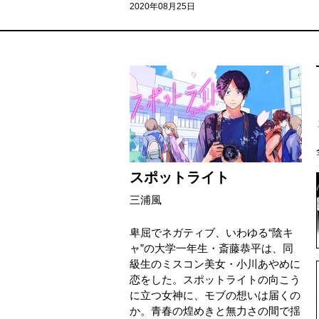
2020年08月25日
スポットライト
三浦風
卑屈でネガティブ、いわゆる“陰キ
ャ”の大学一年生・斎藤恭平は、同
級生のミスコン美女・小川あやめに
恋をした。スポットライトの向こう
に立つ女神に、モブの想いは届くの
か。青春の煌めきと無力さの間で揺