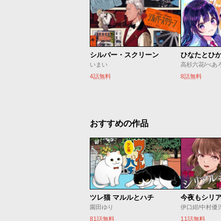
シルバー・スクリーン
ひなたとひ
いまい
高杉六花/べあ
4話無料
8話無料
おすすめの作品
ツレ猫 マルルとハチ
園田ゆり
伊口紺/中村優
81話無料
11話無料