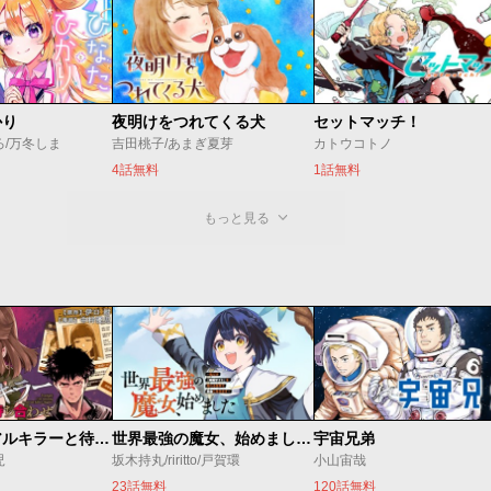
かり
夜明けをつれてくる犬
セットマッチ！
ろ/万冬しま
吉田桃子/あまぎ夏芽
カトウコトノ
4話無料
1話無料
もっと見る
今夜もシリアルキラーと待ち合わせ
世界最強の魔女、始めました ～私だけ『攻略サイト』を見れる世界で自由に生きます～
宇宙兄弟
児
坂木持丸/riritto/戸賀環
小山宙哉
23話無料
120話無料