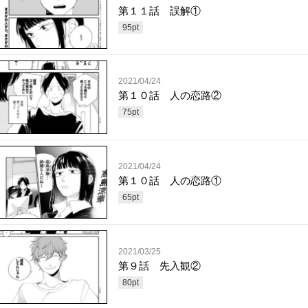
第１１話 誤解①
95
pt
2021/04/24
第１０話 人の恋路②
75
pt
2021/04/24
第１０話 人の恋路①
65
pt
2021/03/25
第９話 先入観②
80
pt