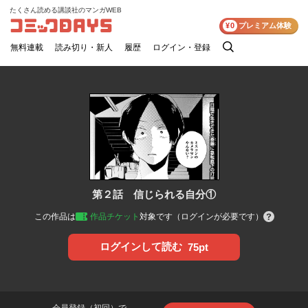
たくさん読める講談社のマンガWEB
コミックDAYS
¥0
プレミアム体験
無料連載
読み切り・新人
履歴
ログイン・登録
検
索
第２話 信じられる自分①
この作品は
作品チケット
対象です（ログインが必要です）
ログインして読む
75pt
会員登録（初回）で