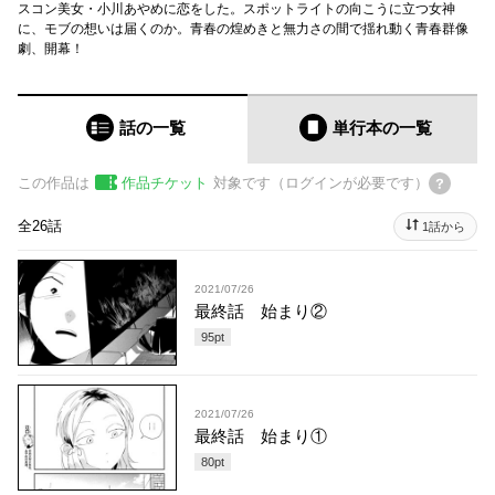
スコン美女・小川あやめに恋をした。スポットライトの向こうに立つ女神
に、モブの想いは届くのか。青春の煌めきと無力さの間で揺れ動く青春群像
劇、開幕！
話の一覧
単行本
の一覧
この作品は
作品チケット
対象です（ログインが必要です）
全26話
1話から
2021/07/26
最終話 始まり②
95
pt
2021/07/26
最終話 始まり①
80
pt