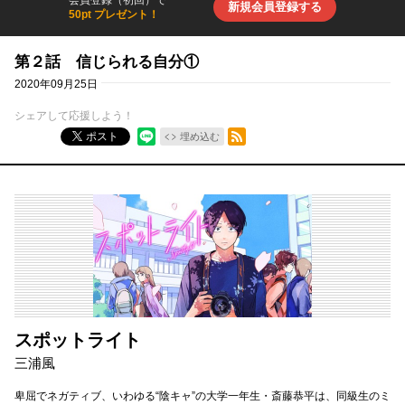
新規会員登録する
50pt プレゼント！
第２話 信じられる自分①
2020年09月25日
シェアして応援しよう！
RSSフィード
ポスト
埋め込む
スポットライト
三浦風
卑屈でネガティブ、いわゆる“陰キャ”の大学一年生・斎藤恭平は、同級生のミ