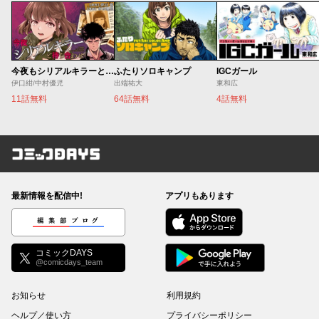
今夜もシリアルキラーと待ち合わせ
ふたりソロキャンプ
IGCガール
伊口紺/中村優児
出端祐大
東和広
11話無料
64話無料
4話無料
コミックDAYS
最新情報を配信中!
アプリもあります
編集部ブログ
コミックDAYS
@comicdays_team
お知らせ
利用規約
ヘルプ／使い方
プライバシーポリシー