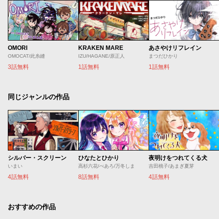
OMORI
KRAKEN MARE
あさやけリフレイン
OMOCAT/此糸縫
IZU/HAGANE/原正人
まつだひかり
3話無料
1話無料
1話無料
同じジャンルの作品
シルバー・スクリーン
ひなたとひかり
夜明けをつれてくる犬
いまい
高杉六花/べあろ/万冬しま
吉田桃子/あまぎ夏芽
4話無料
8話無料
4話無料
おすすめの作品