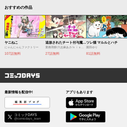
おすすめの作品
ヤニねこ
追放されたチート付与魔術師は気ままなセカンドライフを謳歌する。 ～俺は武器だけじゃなく、あらゆるものに『強化ポイント』を付与できるし、俺の意思でいつでも効果を解除できるけど、残った人たち大丈夫？～
ツレ猫 マルルとハチ
にゃんにゃんファクトリー
業務用餅/六志麻あさ/ｋｉｓｕｉ
園田ゆり
107話無料
27話無料
81話無料
コミックDAYS
最新情報を配信中!
アプリもあります
編集部ブログ
コミックDAYS
@comicdays_team