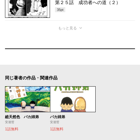
第２５話 成功者への道（２）
35
pt
もっと見る
同じ著者の作品・関連作品
総天然色 バカ姉弟
バカ姉弟
安達哲
安達哲
1話無料
1話無料