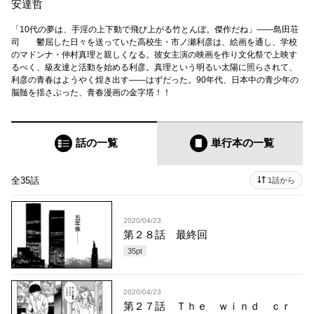
安達哲
「10代の夢は、手淫の上下動で飛び上がる竹とんぼ。傑作だね」――島田荘
司 鬱屈した日々を送っていた高校生・市ノ瀬利彦は、絵画を通し、学校
のマドンナ・仲村真理と親しくなる。彼女主演の映画を作り文化祭で上映す
るべく、級友達と活動を始める利彦。真理という明るい太陽に照らされて、
利彦の青春はようやく煌き出す――はずだった。90年代、日本中の青少年の
脳髄を揺さぶった、青春漫画の金字塔！！
話の一覧
単行本
の一覧
全35話
1話から
2020/04/23
第２８話 最終回
35
pt
2020/04/23
第２７話 Ｔｈｅ ｗｉｎｄ ｃｒ