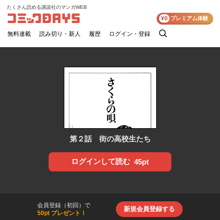
たくさん読める講談社のマンガWEB
コミックDAYS
¥0
プレミアム体験
無料連載
読み切り・新人
履歴
ログイン・登録
検
索
第２話 街の高校生たち
ログインして読む
45pt
会員登録（初回）で
新規会員登録する
50pt プレゼント！