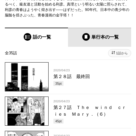
るべく、級友達と活動を始める利彦。真理という明るい太陽に照らされて、
利彦の青春はようやく煌き出す――はずだった。90年代、日本中の青少年の
脳髄を揺さぶった、青春漫画の金字塔！！
話の一覧
単行本
の一覧
全35話
1話から
2020/04/23
第２８話 最終回
35
pt
2020/04/23
第２７話 Ｔｈｅ ｗｉｎｄ ｃｒ
ｉｅｓ Ｍａｒｙ．（６）
45
pt
2020/04/23