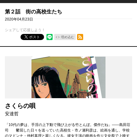
第２話 街の高校生たち
2020年04月23日
シェアして応援しよう！
RSSフィード
ポスト
埋め込む
さくらの唄
安達哲
「10代の夢は、手淫の上下動で飛び上がる竹とんぼ。傑作だね」――島田荘
司 鬱屈した日々を送っていた高校生・市ノ瀬利彦は、絵画を通し、学校
のマドンナ・仲村真理と親しくなる。彼女主演の映画を作り文化祭で上映す