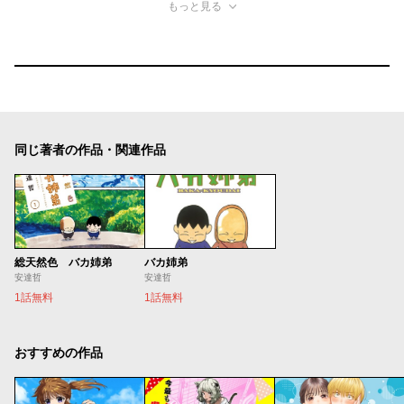
もっと見る
同じ著者の作品・関連作品
総天然色 バカ姉弟
バカ姉弟
安達哲
安達哲
1話無料
1話無料
おすすめの作品