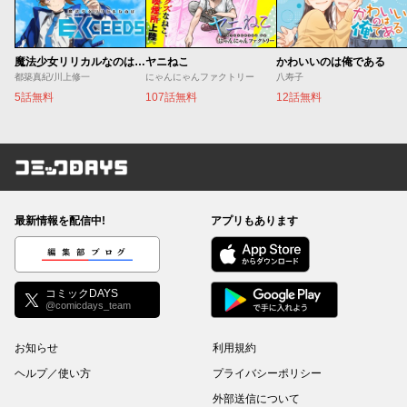
魔法少女リリカルなのは EXCEEDS
ヤニねこ
かわいいのは俺である
都築真紀/川上修一
にゃんにゃんファクトリー
八寿子
5話無料
107話無料
12話無料
コミックDAYS
最新情報を配信中!
アプリもあります
編集部ブログ
コミックDAYS
@comicdays_team
お知らせ
利用規約
ヘルプ／使い方
プライバシーポリシー
外部送信について