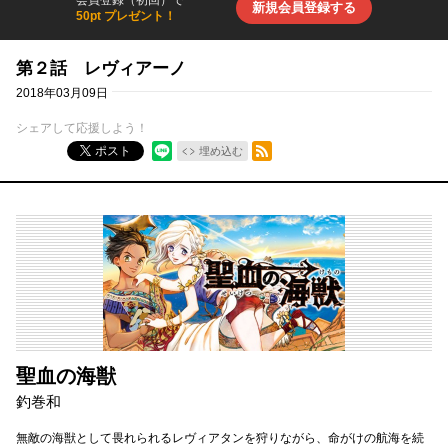
新規会員登録する
50pt プレゼント！
第２話 レヴィアーノ
2018年03月09日
シェアして応援しよう！
RSSフィード
ポスト
埋め込む
聖血の海獣
釣巻和
無敵の海獣として畏れられるレヴィアタンを狩りながら、命がけの航海を続