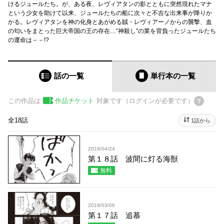
けるジュールたち。が、ある夜、レヴィアタンの影とともに突然現れたマナ
という少女を助けて以来、ジュールたちの船に次々と不吉な出来事が降りか
かる。レヴィアタンを神の化身とあがめる賊・レヴィアーノからの襲撃、血
の匂いをまとった巨大帝国の王の存在…“神殺し”の業を背負ったジュールたち
の運命は－－!?
話の一覧
単行本
の一覧
この作品は
作品チケット
対象です（ログインが必要です）
全18話
1話から
2019/04/24
第１８話 波間に灯る海獣
無料
2019/03/06
第１７話 追慕