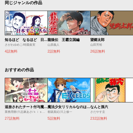
同じジャンルの作品
知るほど なるほど 日本すごい人伝
龍狼伝 王霸立国編
望郷太郎
さがわゆめこ/時園眞実
山原義人
山田芳裕
4話無料
2話無料
26話無料
おすすめの作品
追放されたチート付与魔術師は気ままなセカンドライフを謳歌する。 ～俺は武器だけじゃなく、あらゆるものに『強化ポイント』を付与できるし、俺の意思でいつでも効果を解除できるけど、残った人たち大丈夫？～
魔法少女リリカルなのは EXCEEDS
なんと孫六
業務用餅/六志麻あさ/ｋｉｓｕｉ
都築真紀/川上修一
さだやす圭
27話無料
5話無料
232話無料