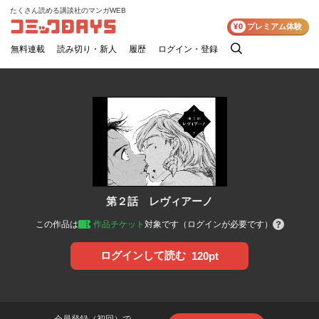
たくさん読める講談社のマンガWEB
コミックDAYS
¥0
プレミアム体験
無料連載
読み切り・新人
履歴
ログイン・登録
検
索
第２話 レヴィアーノ
この作品は
作品チケット
対象です（ログインが必要です）
ログインして読む
120pt
会員登録（初回）で