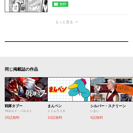
無料
もっと見る
同じ掲載誌の作品
戦隊タブー
まんペン
シルバー・スクリーン
TK2/エド・バルスト
トミムラコタ
いまい
26話無料
10話無料
4話無料