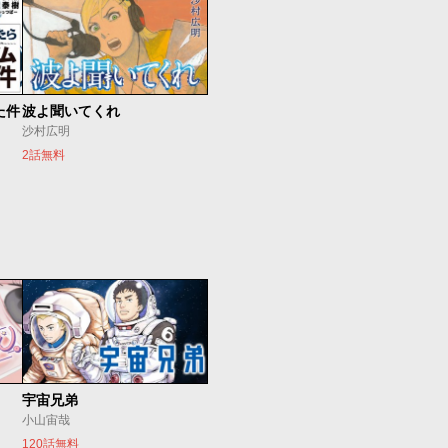
た件
波よ聞いてくれ
沙村広明
2話無料
宇宙兄弟
小山宙哉
120話無料