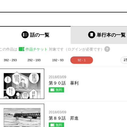
話の一覧
単行本
の一覧
この作品は
作品チケット
対象です（ログインが必要です）
392 - 293
292 - 193
192 - 93
92 - 1
2018/03/09
第９０話 暴利
無料
2018/03/09
第８９話 昇進
無料