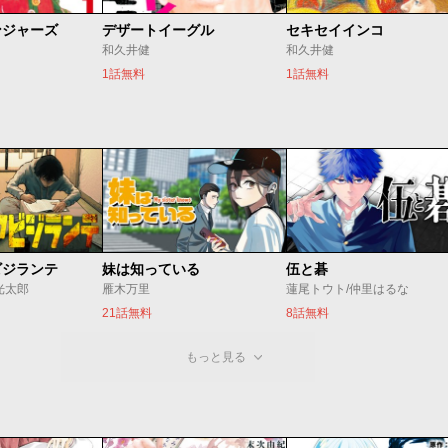
ンジャーズ
デザートイーグル
セキセイインコ
和久井健
和久井健
1話無料
1話無料
ビジランテ
妹は知っている
伍と碁
光太郎
雁木万里
蓮尾トウト/仲里はるな
21話無料
8話無料
もっと見る