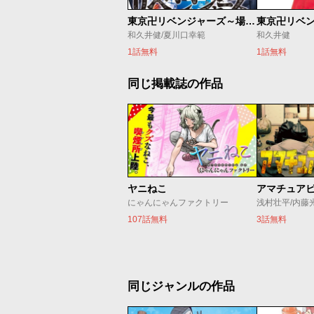
東京卍リベンジャーズ～場地圭介からの手紙～
東京卍リベ
和久井健/夏川口幸範
和久井健
1話無料
1話無料
同じ掲載誌の作品
ヤニねこ
アマチュア
にゃんにゃんファクトリー
浅村壮平/内藤
107話無料
3話無料
同じジャンルの作品