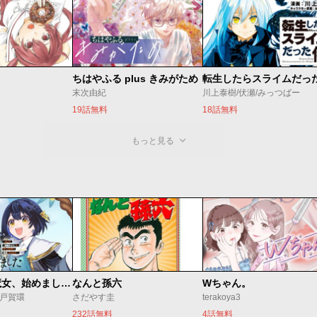
ちはやふる plus きみがため
転生したらスライムだっ
末次由紀
川上泰樹/伏瀬/みっつばー
19話無料
18話無料
もっと見る
世界最強の魔女、始めました ～私だけ『攻略サイト』を見れる世界で自由に生きます～
なんと孫六
Wちゃん。
o/戸賀環
さだやす圭
terakoya3
232話無料
4話無料