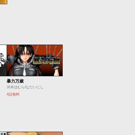
暴力万歳
河本ほむら/なだいにし
4話無料