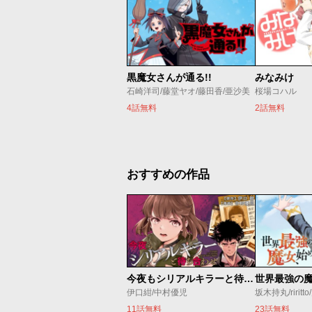
黒魔女さんが通る!!
みなみけ
石崎洋司/藤堂ヤオ/藤田香/亜沙美
桜場コハル
4話無料
2話無料
おすすめの作品
今夜もシリアルキラーと待ち合わせ
伊口紺/中村優児
坂木持丸/riritt
11話無料
23話無料