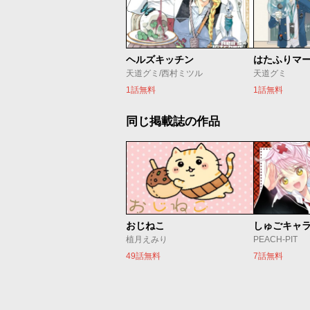
ヘルズキッチン
はたふりマ
天道グミ/西村ミツル
天道グミ
1話無料
1話無料
同じ掲載誌の作品
おじねこ
植月えみり
PEACH-PIT
49話無料
7話無料