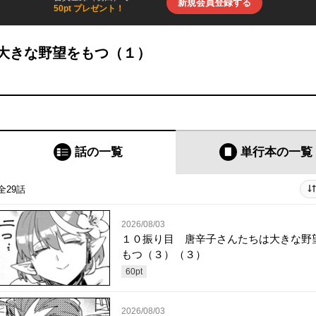
新規会員登録する
50pt プレゼント！
大きな野望をもつ（１）
話の一覧
単行本
の一覧
全29話
2026/08/03
１０振り目 唐辛子さんたちは大きな野
もつ（３）（３）
60
pt
2026/08/03