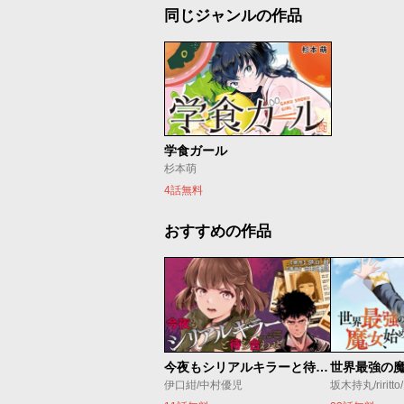
同じジャンルの作品
学食ガール
杉本萌
4話無料
おすすめの作品
今夜もシリアルキラーと待ち合わせ
伊口紺/中村優児
坂木持丸/riritt