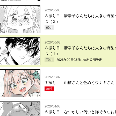
2026/06/03
８振り目 唐辛子さんたちは大きな野望
つ（２）
60
pt
2026/06/03
８振り目 唐辛子さんたちは大きな野望
つ（１）
70
pt
2026年09月03日
に無料公開予定
2026/05/02
７振り目 山椒さんと色めくウナギさん
無料
2026/04/03
６振り目 なつかしい匂いと怖そうなお