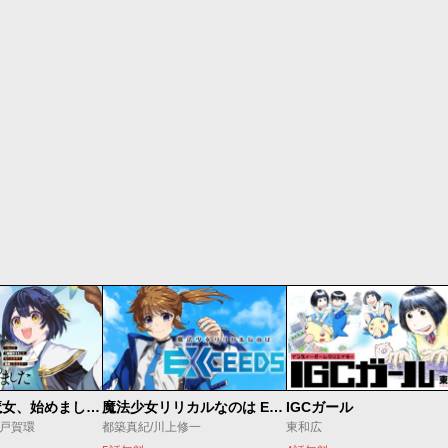
世界最強の魔女、始めました ～私だけ『攻略サイト』を見れる世界で自由に生きます～
魔法少女リリカルなのは EXCEEDS
IGCガール
o/戸賀環
都築真紀/川上修一
東和広