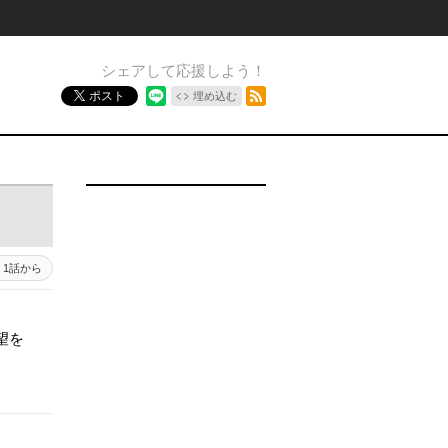
シェアして応援しよう！
RSSフィード
ポスト
埋め込む
1話から
望を