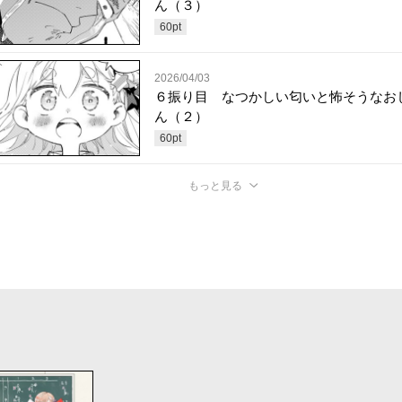
ん（３）
60
pt
2026/04/03
６振り目 なつかしい匂いと怖そうなお
ん（２）
60
pt
もっと見る