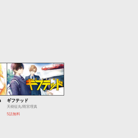
ａ
ギフテッド
天樹征丸/雨宮理真
5話無料