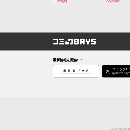
11話無料
23話無料
コミックDAYS
最新情報を配信中!
編集部ブログ
コミックDA
@comicday
©
KODANSHA 