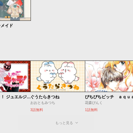
ーメイド
しゅごキャラ！ ジュエルジョーカー
ぐうたらきつね
ぴちぴちピッチ ａｑｕ
おおともみつち
花森ぴんく
3話無料
1話無料
もっと見る