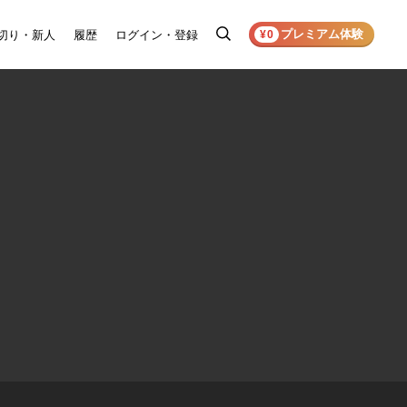
プレミアム体験
切り・新人
履歴
ログイン・登録
検
¥0
索