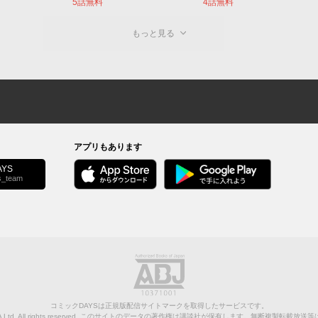
5話無料
4話無料
もっと見る
アプリもあります
YS
s_team
コミックDAYSは正規版配信サイトマークを取得したサービスです。
Ltd.
All rights reserved. このサイトのデータの著作権は講談社が保有します。無断複製転載放