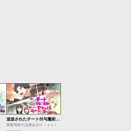
追放されたチート付与魔術師は気ままなセカンドライフを謳歌する。 ～俺は武器だけじゃなく、あらゆるものに『強化ポイント』を付与できるし、俺の意思でいつでも効果を解除できるけど、残った人たち大丈夫？～
業務用餅/六志麻あさ/ｋｉｓｕｉ