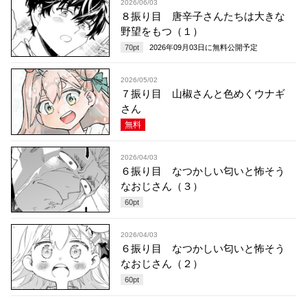
2026/06/03
８振り目 唐辛子さんたちは大きな
野望をもつ（１）
70
pt
2026年09月03日
に無料公開予定
2026/05/02
７振り目 山椒さんと色めくウナギ
さん
無料
2026/04/03
６振り目 なつかしい匂いと怖そう
なおじさん（３）
60
pt
2026/04/03
６振り目 なつかしい匂いと怖そう
なおじさん（２）
60
pt