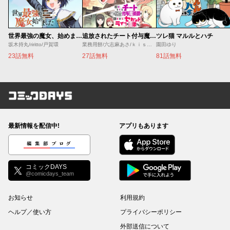
世界最強の魔女、始めました ～私だけ『攻略サイト』を見れる世界で自由に生きます～
追放されたチート付与魔術師は気ままなセカンドライフを謳歌する。 ～俺は武器だけじゃなく、あらゆるものに『強化ポイント』を付与できるし、俺の意思でいつでも効果を解除できるけど、残った人たち大丈夫？～
ツレ猫 マルルとハチ
坂木持丸/riritto/戸賀環
業務用餅/六志麻あさ/ｋｉｓｕｉ
園田ゆり
23話無料
27話無料
81話無料
コミックDAYS
最新情報を配信中!
アプリもあります
編集部ブログ
コミックDAYS
@comicdays_team
お知らせ
利用規約
ヘルプ／使い方
プライバシーポリシー
外部送信について