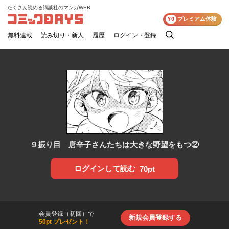
たくさん読める講談社のマンガWEB
コミックDAYS
¥0
プレミアム体験
無料連載
読み切り・新人
履歴
ログイン・登録
検
索
９振り目 唐辛子さんたちは大きな野望をもつ②
ログインして読む
70pt
会員登録（初回）で
新規会員登録する
50pt プレゼント！