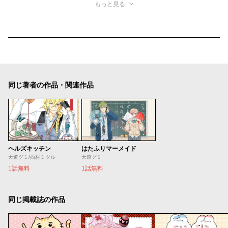
もっと見る
同じ著者の作品・関連作品
ヘルズキッチン
はたふりマーメイド
天道グミ/西村ミツル
天道グミ
1話無料
1話無料
同じ掲載誌の作品