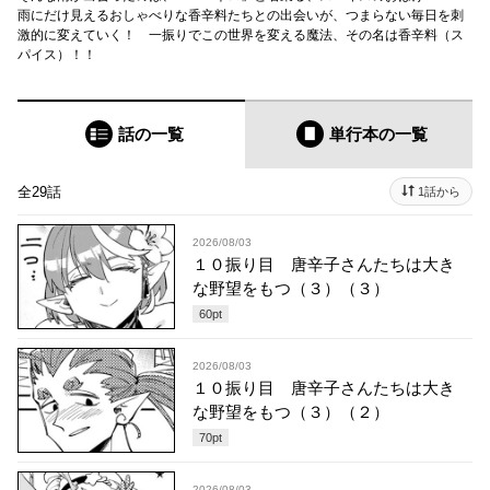
雨にだけ見えるおしゃべりな香辛料たちとの出会いが、つまらない毎日を刺
激的に変えていく！ 一振りでこの世界を変える魔法、その名は香辛料（ス
パイス）！！
話の一覧
単行本
の一覧
全29話
1話から
2026/08/03
１０振り目 唐辛子さんたちは大き
な野望をもつ（３）（３）
60
pt
2026/08/03
１０振り目 唐辛子さんたちは大き
な野望をもつ（３）（２）
70
pt
2026/08/03