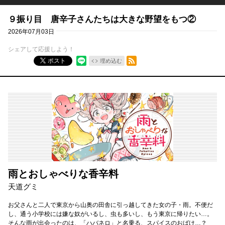
９振り目 唐辛子さんたちは大きな野望をもつ②
2026年07月03日
シェアして応援しよう！
RSSフィード
ポスト
埋め込む
雨とおしゃべりな香辛料
天道グミ
お父さんと二人で東京から山奥の田舎に引っ越してきた女の子・雨。不便だ
し、通う小学校には嫌な奴がいるし、虫も多いし、もう東京に帰りたい…。
そんな雨が出会ったのは、「ハバネロ」と名乗る、スパイスのおばけ…？