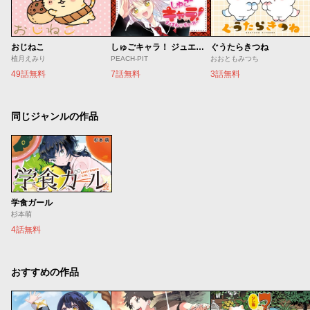
おじねこ
しゅごキャラ！ ジュエルジョーカー
ぐうたらきつね
植月えみり
PEACH-PIT
おおともみつち
49話無料
7話無料
3話無料
同じジャンルの作品
学食ガール
杉本萌
4話無料
おすすめの作品